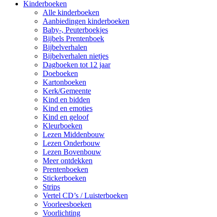
Kinderboeken
Alle kinderboeken
Aanbiedingen kinderboeken
Baby-, Peuterboekjes
Bijbels Prentenboek
Bijbelverhalen
Bijbelverhalen nietjes
Dagboeken tot 12 jaar
Doeboeken
Kartonboeken
Kerk/Gemeente
Kind en bidden
Kind en emoties
Kind en geloof
Kleurboeken
Lezen Middenbouw
Lezen Onderbouw
Lezen Bovenbouw
Meer ontdekken
Prentenboeken
Stickerboeken
Strips
Vertel CD’s / Luisterboeken
Voorleesboeken
Voorlichting