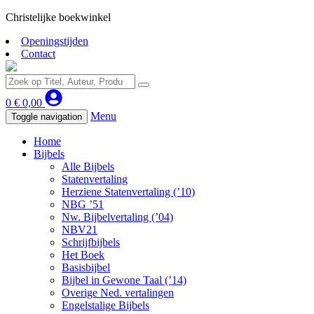
Christelijke boekwinkel
Openingstijden
Contact
0
€
0,00
Menu
Toggle navigation
Home
Bijbels
Alle Bijbels
Statenvertaling
Herziene Statenvertaling (’10)
NBG ’51
Nw. Bijbelvertaling (’04)
NBV21
Schrijfbijbels
Het Boek
Basisbijbel
Bijbel in Gewone Taal (’14)
Overige Ned. vertalingen
Engelstalige Bijbels