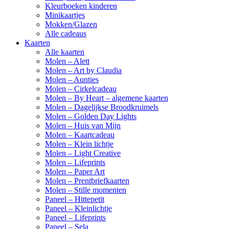
Kleurboeken kinderen
Minikaartjes
Mokken/Glazen
Alle cadeaus
Kaarten
Alle kaarten
Molen – Alett
Molen – Art by Claudia
Molen – Aunties
Molen – Cirkelcadeau
Molen – By Heart – algemene kaarten
Molen – Dagelijkse Broodkruimels
Molen – Golden Day Lights
Molen – Huis van Mijn
Molen – Kaartcadeau
Molen – Klein lichtje
Molen – Light Creative
Molen – Lifeprints
Molen – Paper Art
Molen – Prentbriefkaarten
Molen – Stille momenten
Paneel – Hittepetit
Paneel – Kleinlichtje
Paneel – Lifeprints
Paneel – Sela