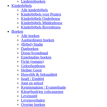
Liederenboeken
Kinderbijbels
Alle kinderbijbels
Kinderbijbels voor Peuters
Kinderbijbels Onderbouw
Kinderbijbels Middenbouw
Kinderbijbels Bovenbouw
Boeken
Alle boeken
Aanbiedingen boeken
(Bijbel) Studie
Dagboeken
Doop/Avondmaal
Engelstalige boeken
Fictie (romans)
Geloofsopbouw
Heilige Geest
Huwelijk & Seksualiteit
Israël / Eindtijd
Jong en geloof
Kennismaking / Evangelisatie
Kleur(boek)en volwassenen
Levensstijl
Levensverhalen
Overige boeken