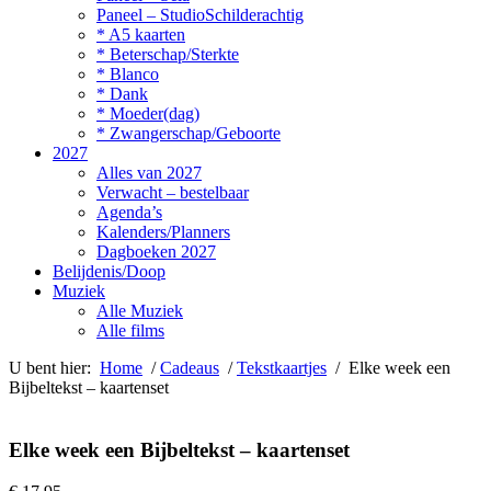
Paneel – StudioSchilderachtig
* A5 kaarten
* Beterschap/Sterkte
* Blanco
* Dank
* Moeder(dag)
* Zwangerschap/Geboorte
2027
Alles van 2027
Verwacht – bestelbaar
Agenda’s
Kalenders/Planners
Dagboeken 2027
Belijdenis/Doop
Muziek
Alle Muziek
Alle films
U bent hier:
Home
/
Cadeaus
/
Tekstkaartjes
/ Elke week een
Bijbeltekst – kaartenset
Elke week een Bijbeltekst – kaartenset