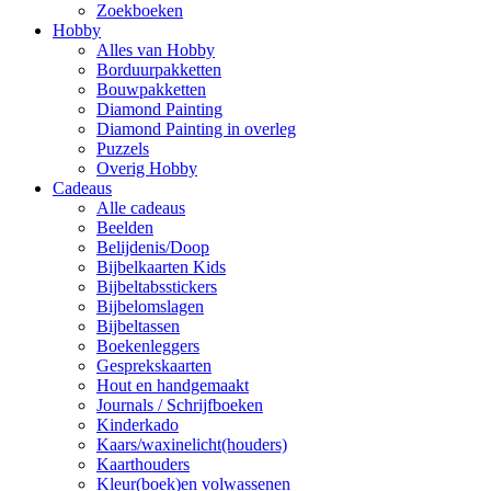
Zoekboeken
Hobby
Alles van Hobby
Borduurpakketten
Bouwpakketten
Diamond Painting
Diamond Painting in overleg
Puzzels
Overig Hobby
Cadeaus
Alle cadeaus
Beelden
Belijdenis/Doop
Bijbelkaarten Kids
Bijbeltabsstickers
Bijbelomslagen
Bijbeltassen
Boekenleggers
Gesprekskaarten
Hout en handgemaakt
Journals / Schrijfboeken
Kinderkado
Kaars/waxinelicht(houders)
Kaarthouders
Kleur(boek)en volwassenen