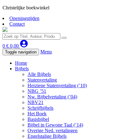
Christelijke boekwinkel
Openingstijden
Contact
0
€
0,00
Menu
Toggle navigation
Home
Bijbels
Alle Bijbels
Statenvertaling
Herziene Statenvertaling (’10)
NBG ’51
Nw. Bijbelvertaling (’04)
NBV21
Schrijfbijbels
Het Boek
Basisbijbel
Bijbel in Gewone Taal (’14)
Overige Ned. vertalingen
Engelstalige Bijbels