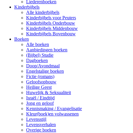
Liederenboeken
Kinderbijbels
Alle kinderbijbels
Kinderbijbels voor Peuters
Kinderbijbels Onderbouw
Kinderbijbels Middenbouw
Kinderbijbels Bovenbouw
Boeken
Alle boeken
Aanbiedingen boeken
(Bijbel) Studie
Dagboeken
Doop/Avondmaal
Engelstalige boeken
Fictie (romans)
Geloofsopbouw
Heilige Geest
Huwelijk & Seksualiteit
Israël / Eindtijd
Jong en geloof
Kennismaking / Evangelisatie
Kleur(boek)en volwassenen
Levensstijl
Levensverhalen
Overige boeken