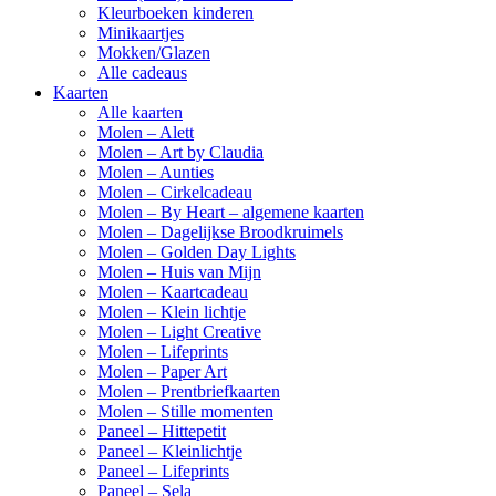
Kleurboeken kinderen
Minikaartjes
Mokken/Glazen
Alle cadeaus
Kaarten
Alle kaarten
Molen – Alett
Molen – Art by Claudia
Molen – Aunties
Molen – Cirkelcadeau
Molen – By Heart – algemene kaarten
Molen – Dagelijkse Broodkruimels
Molen – Golden Day Lights
Molen – Huis van Mijn
Molen – Kaartcadeau
Molen – Klein lichtje
Molen – Light Creative
Molen – Lifeprints
Molen – Paper Art
Molen – Prentbriefkaarten
Molen – Stille momenten
Paneel – Hittepetit
Paneel – Kleinlichtje
Paneel – Lifeprints
Paneel – Sela