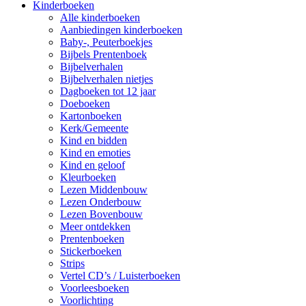
Kinderboeken
Alle kinderboeken
Aanbiedingen kinderboeken
Baby-, Peuterboekjes
Bijbels Prentenboek
Bijbelverhalen
Bijbelverhalen nietjes
Dagboeken tot 12 jaar
Doeboeken
Kartonboeken
Kerk/Gemeente
Kind en bidden
Kind en emoties
Kind en geloof
Kleurboeken
Lezen Middenbouw
Lezen Onderbouw
Lezen Bovenbouw
Meer ontdekken
Prentenboeken
Stickerboeken
Strips
Vertel CD’s / Luisterboeken
Voorleesboeken
Voorlichting