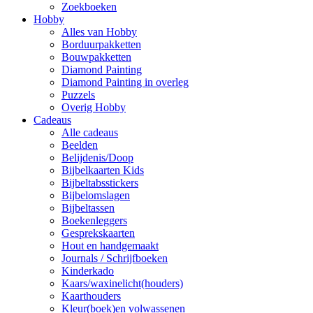
Zoekboeken
Hobby
Alles van Hobby
Borduurpakketten
Bouwpakketten
Diamond Painting
Diamond Painting in overleg
Puzzels
Overig Hobby
Cadeaus
Alle cadeaus
Beelden
Belijdenis/Doop
Bijbelkaarten Kids
Bijbeltabsstickers
Bijbelomslagen
Bijbeltassen
Boekenleggers
Gesprekskaarten
Hout en handgemaakt
Journals / Schrijfboeken
Kinderkado
Kaars/waxinelicht(houders)
Kaarthouders
Kleur(boek)en volwassenen