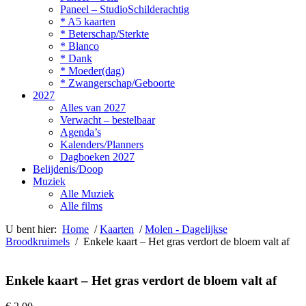
Paneel – StudioSchilderachtig
* A5 kaarten
* Beterschap/Sterkte
* Blanco
* Dank
* Moeder(dag)
* Zwangerschap/Geboorte
2027
Alles van 2027
Verwacht – bestelbaar
Agenda’s
Kalenders/Planners
Dagboeken 2027
Belijdenis/Doop
Muziek
Alle Muziek
Alle films
U bent hier:
Home
/
Kaarten
/
Molen - Dagelijkse
Broodkruimels
/ Enkele kaart – Het gras verdort de bloem valt af
Enkele kaart – Het gras verdort de bloem valt af