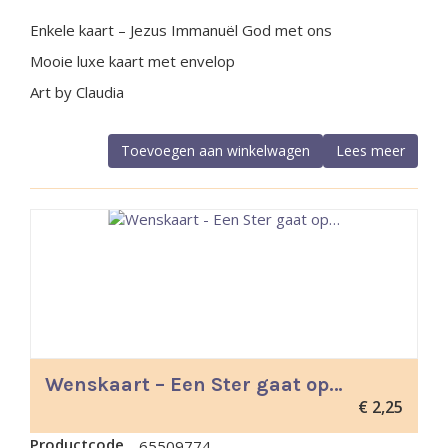
Enkele kaart – Jezus Immanuël God met ons
Mooie luxe kaart met envelop
Art by Claudia
Toevoegen aan winkelwagen
Lees meer
Wenskaart – Een Ster gaat op…
€
2,25
Productcode
65509774