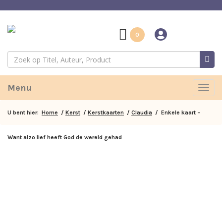
0
Menu
Togg
navig
U bent hier:
Home
/
Kerst
/
Kerstkaarten
/
Claudia
/ Enkele kaart –
Want alzo lief heeft God de wereld gehad