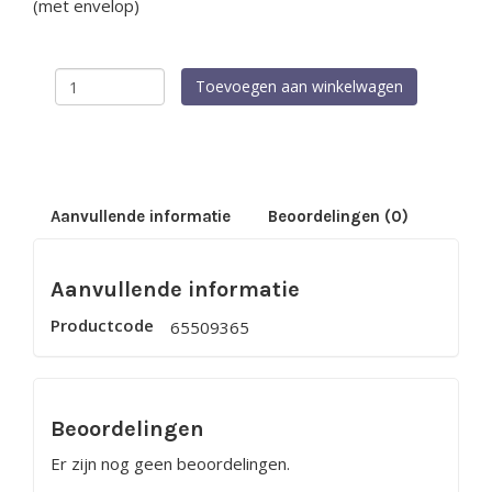
(met envelop)
Enkele
Toevoegen aan winkelwagen
kaart
-
Want
alzo
lief
heeft
God
Aanvullende informatie
Beoordelingen (0)
de
wereld
gehad
Aanvullende informatie
aantal
Productcode
65509365
Beoordelingen
Er zijn nog geen beoordelingen.