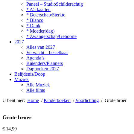
Paneel – StudioSchilderachtig
* A5 kaarten
* Beterschap/Sterkte
* Blanco
* Dank
* Moeder(dag)
* Zwangerschap/Geboorte
2027
Alles van 2027
Verwacht – bestelbaar
Agenda’s
Kalenders/Planners
Dagboeken 2027
Belijdenis/Doop
Muziek
Alle Muziek
Alle films
U bent hier:
Home
/
Kinderboeken
/
Voorlichting
/ Grote broer
Grote broer
€
14,99