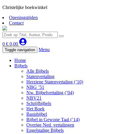
Christelijke boekwinkel
Openingstijden
Contact
0
€
0,00
Menu
Toggle navigation
Home
Bijbels
Alle Bijbels
Statenvertaling
Herziene Statenvertaling (’10)
NBG ’51
Nw. Bijbelvertaling (’04)
NBV21
Schrijfbijbels
Het Boek
Basisbijbel
Bijbel in Gewone Taal (’14)
Overige Ned. vertalingen
Engelstalige Bijbels