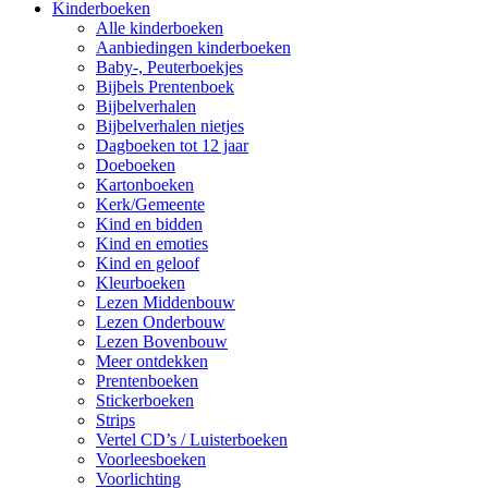
Kinderboeken
Alle kinderboeken
Aanbiedingen kinderboeken
Baby-, Peuterboekjes
Bijbels Prentenboek
Bijbelverhalen
Bijbelverhalen nietjes
Dagboeken tot 12 jaar
Doeboeken
Kartonboeken
Kerk/Gemeente
Kind en bidden
Kind en emoties
Kind en geloof
Kleurboeken
Lezen Middenbouw
Lezen Onderbouw
Lezen Bovenbouw
Meer ontdekken
Prentenboeken
Stickerboeken
Strips
Vertel CD’s / Luisterboeken
Voorleesboeken
Voorlichting