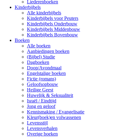
Liederenboeken
Kinderbijbels
Alle kinderbijbels
Kinderbijbels voor Peuters
Kinderbijbels Onderbouw
Kinderbijbels Middenbouw
Kinderbijbels Bovenbouw
Boeken
Alle boeken
Aanbiedingen boeken
(Bijbel) Studie
Dagboeken
Doop/Avondmaal
Engelstalige boeken
Fictie (romans)
Geloofsopbouw
Heilige Geest
Huwelijk & Seksualiteit
Israël / Eindtijd
Jong en geloof
Kennismaking / Evangelisatie
Kleur(boek)en volwassenen
Levensstijl
Levensverhalen
Overige boeken