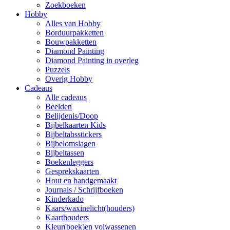
Zoekboeken
Hobby
Alles van Hobby
Borduurpakketten
Bouwpakketten
Diamond Painting
Diamond Painting in overleg
Puzzels
Overig Hobby
Cadeaus
Alle cadeaus
Beelden
Belijdenis/Doop
Bijbelkaarten Kids
Bijbeltabsstickers
Bijbelomslagen
Bijbeltassen
Boekenleggers
Gesprekskaarten
Hout en handgemaakt
Journals / Schrijfboeken
Kinderkado
Kaars/waxinelicht(houders)
Kaarthouders
Kleur(boek)en volwassenen