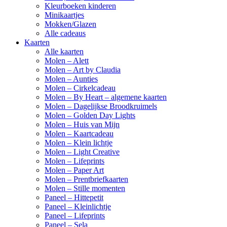
Kleurboeken kinderen
Minikaartjes
Mokken/Glazen
Alle cadeaus
Kaarten
Alle kaarten
Molen – Alett
Molen – Art by Claudia
Molen – Aunties
Molen – Cirkelcadeau
Molen – By Heart – algemene kaarten
Molen – Dagelijkse Broodkruimels
Molen – Golden Day Lights
Molen – Huis van Mijn
Molen – Kaartcadeau
Molen – Klein lichtje
Molen – Light Creative
Molen – Lifeprints
Molen – Paper Art
Molen – Prentbriefkaarten
Molen – Stille momenten
Paneel – Hittepetit
Paneel – Kleinlichtje
Paneel – Lifeprints
Paneel – Sela