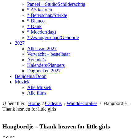
Paneel – StudioSchilderachtig
* A5 kaarten
* Beterschap/Sterkte
* Blanco
* Dank
* Moeder(dag)
* Zwangerschap/Geboorte
2027
Alles van 2027
Verwacht – bestelbaar
Agenda’s
Kalenders/Planners
Dagboeken 2027
Belijdenis/Doop
Muziek
Alle Muziek
Alle films
U bent hier:
Home
/
Cadeaus
/
Wanddecoraties
/ Hangbordje –
Thank heaven for little girls
Hangbordje – Thank heaven for little girls