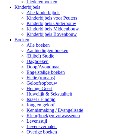
Liederenboeken
Kinderbijbels
Alle kinderbijbels
Kinderbijbels voor Peuters
Kinderbijbels Onderbouw
Kinderbijbels Middenbouw
Kinderbijbels Bovenbouw
Boeken
Alle boeken
Aanbiedingen boeken
(Bijbel) Studie
Dagboeken
Doop/Avondmaal
Engelstalige boeken
Fictie (romans)
Geloofsopbouw
Heilige Geest
Huwelijk & Seksualiteit
Israël / Eindtijd
Jong en geloof
Kennismaking / Evangelisatie
Kleur(boek)en volwassenen
Levensstijl
Levensverhalen
Overige boeken