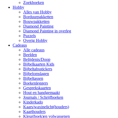
Zoekboeken
Hobby
Alles van Hobby
Borduurpakketten
Bouwpakketten
Diamond Painting
Diamond Painting in overleg
Puzzels
Overig Hobby
Cadeaus
Alle cadeaus
Beelden
Belijdenis/Doop
Bijbelkaarten Kids
Bijbeltabsstickers
Bijbelomslagen
Bijbeltassen
Boekenleggers
Gesprekskaarten
Hout en handgemaakt
Journals / Schrijfboeken
Kinderkado
Kaars/waxinelicht(houders)
Kaarthouders
Kleur(boek)en volwassenen