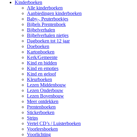
Kinderboeken
Alle kinderboeken
Aanbiedingen kinderboeken
Baby-, Peuterboekjes
Bijbels Prentenboek
Bijbelverhalen
Bijbelverhalen nietjes
Dagboeken tot 12 jaar
Doeboeken
Kartonboeken
Kerk/Gemeente
Kind en bidden
Kind en emoties
Kind en geloof
Kleurboeken
Lezen Middenbouw
Lezen Onderbouw
Lezen Bovenbouw
Meer ontdekken
Prentenboeken
Stickerboeken
Strips
Vertel CD’s / Luisterboeken
Voorleesboeken
Voorlichting