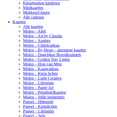
Kleurboeken kinderen
Minikaartjes
Mokken/Glazen
Alle cadeaus
Kaarten
Alle kaarten
Molen – Alett
Molen – Art by Claudia
Molen – Aunties
Molen – Cirkelcadeau
Molen – By Heart – algemene kaarten
Molen – Dagelijkse Broodkruimels
Molen – Golden Day Lights
Molen – Huis van Mijn
Molen – Kaartcadeau
Molen – Klein lichtje
Molen – Light Creative
Molen – Lifeprints
Molen – Paper Art
Molen – Prentbriefkaarten
Molen – Stille momenten
Paneel – Hittepetit
Paneel – Kleinlichtje
Paneel – Lifeprints
Paneel – Sela