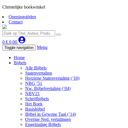
Christelijke boekwinkel
Openingstijden
Contact
0
€
0,00
Menu
Toggle navigation
Home
Bijbels
Alle Bijbels
Statenvertaling
Herziene Statenvertaling (’10)
NBG ’51
Nw. Bijbelvertaling (’04)
NBV21
Schrijfbijbels
Het Boek
Basisbijbel
Bijbel in Gewone Taal (’14)
Overige Ned. vertalingen
Engelstalige Bijbels