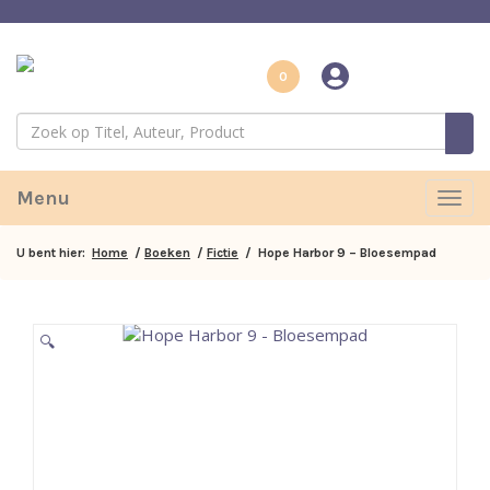
0
Menu
Togg
navig
U bent hier:
Home
/
Boeken
/
Fictie
/ Hope Harbor 9 – Bloesempad
🔍