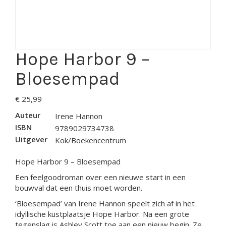
Hope Harbor 9 –
Bloesempad
€
25,99
Auteur
Irene Hannon
ISBN
9789029734738
Uitgever
Kok/Boekencentrum
Hope Harbor 9 – Bloesempad
Een feelgoodroman over een nieuwe start in een
bouwval dat een thuis moet worden.
‘Bloesempad’ van Irene Hannon speelt zich af in het
idyllische kustplaatsje Hope Harbor. Na een grote
tegenslag is Ashley Scott toe aan een nieuw begin. Ze