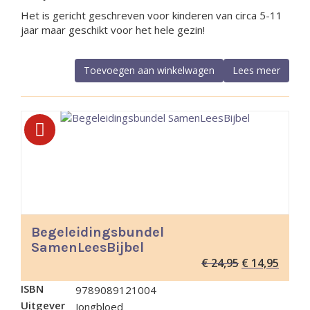
Het is gericht geschreven voor kinderen van circa 5-11
jaar maar geschikt voor het hele gezin!
Toevoegen aan winkelwagen
Lees meer
Begeleidingsbundel
SamenLeesBijbel
Oorspronkelij
Huidig
€
24,95
€
14,95
prijs
prijs
ISBN
9789089121004
was:
is:
Uitgever
€ 24,95.
€ 14,9
Jongbloed