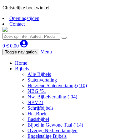
Christelijke boekwinkel
Openingstijden
Contact
0
€
0,00
Menu
Toggle navigation
Home
Bijbels
Alle Bijbels
Statenvertaling
Herziene Statenvertaling (’10)
NBG ’51
Nw. Bijbelvertaling (’04)
NBV21
Schrijfbijbels
Het Boek
Basisbijbel
Bijbel in Gewone Taal (’14)
Overige Ned. vertalingen
Engelstalige Bijbels