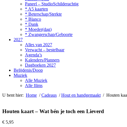
Paneel – StudioSchilderachtig
* A5 kaarten
* Beterschap/Sterkte
* Blanco
* Dank
* Moeder(dag)
* Zwangerschap/Geboorte
2027
Alles van 2027
Verwacht – bestelbaar
Agenda’s
Kalenders/Planners
Dagboeken 2027
Belijdenis/Doop
Muziek
Alle Muziek
Alle films
U bent hier:
Home
/
Cadeaus
/
Hout en handgemaakt
/ Houten kaar
Houten kaart – Wat bén je toch een Lieverd
€
5,95