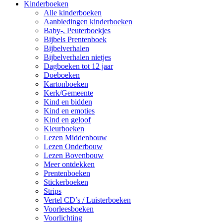
Kinderboeken
Alle kinderboeken
Aanbiedingen kinderboeken
Baby-, Peuterboekjes
Bijbels Prentenboek
Bijbelverhalen
Bijbelverhalen nietjes
Dagboeken tot 12 jaar
Doeboeken
Kartonboeken
Kerk/Gemeente
Kind en bidden
Kind en emoties
Kind en geloof
Kleurboeken
Lezen Middenbouw
Lezen Onderbouw
Lezen Bovenbouw
Meer ontdekken
Prentenboeken
Stickerboeken
Strips
Vertel CD’s / Luisterboeken
Voorleesboeken
Voorlichting