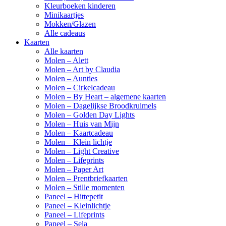
Kleurboeken kinderen
Minikaartjes
Mokken/Glazen
Alle cadeaus
Kaarten
Alle kaarten
Molen – Alett
Molen – Art by Claudia
Molen – Aunties
Molen – Cirkelcadeau
Molen – By Heart – algemene kaarten
Molen – Dagelijkse Broodkruimels
Molen – Golden Day Lights
Molen – Huis van Mijn
Molen – Kaartcadeau
Molen – Klein lichtje
Molen – Light Creative
Molen – Lifeprints
Molen – Paper Art
Molen – Prentbriefkaarten
Molen – Stille momenten
Paneel – Hittepetit
Paneel – Kleinlichtje
Paneel – Lifeprints
Paneel – Sela