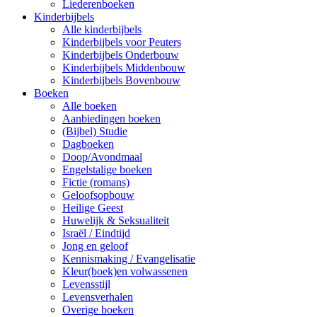
Liederenboeken
Kinderbijbels
Alle kinderbijbels
Kinderbijbels voor Peuters
Kinderbijbels Onderbouw
Kinderbijbels Middenbouw
Kinderbijbels Bovenbouw
Boeken
Alle boeken
Aanbiedingen boeken
(Bijbel) Studie
Dagboeken
Doop/Avondmaal
Engelstalige boeken
Fictie (romans)
Geloofsopbouw
Heilige Geest
Huwelijk & Seksualiteit
Israël / Eindtijd
Jong en geloof
Kennismaking / Evangelisatie
Kleur(boek)en volwassenen
Levensstijl
Levensverhalen
Overige boeken