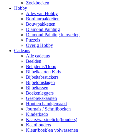
Zoekboeken
Hobby
Alles van Hobby
Borduurpakketten
Bouwpakketten
Diamond Painting
Diamond Painting in overleg
Puzzels
Overig Hobby
Cadeaus
Alle cadeaus
Beelden
Belijdenis/Doop
Bijbelkaarten Kids
Bijbeltabsstickers
Bijbelomslagen
Bijbeltassen
Boekenleggers
Gesprekskaarten
Hout en handgemaakt
Journals / Schrijfboeken
Kinderkado
Kaars/waxinelicht(houders)
Kaarthouders
Kleur(boek)en volwassenen