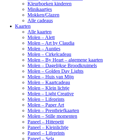
Kleurboeken kinderen
Minikaartjes
Mokken/Glazen
Alle cadeaus
Kaarten
Alle kaarten
Molen – Alett
Molen – Art by Claudia
Molen – Aunties
Molen – Cirkelcadeau
Molen – By Heart – algemene kaarten
Molen – Dagelijkse Broodkruimels
Molen – Golden Day Lights
Molen – Huis van Mijn
Molen – Kaartcadeau
Molen – Klein lichtje
Molen – Light Creative
Molen – Lifeprints
Molen – Paper Art
Molen – Prentbriefkaarten
Molen – Stille momenten
Paneel – Hittepetit
Paneel – Kleinlichtje
Paneel – Lifeprints
Paneel – Sela