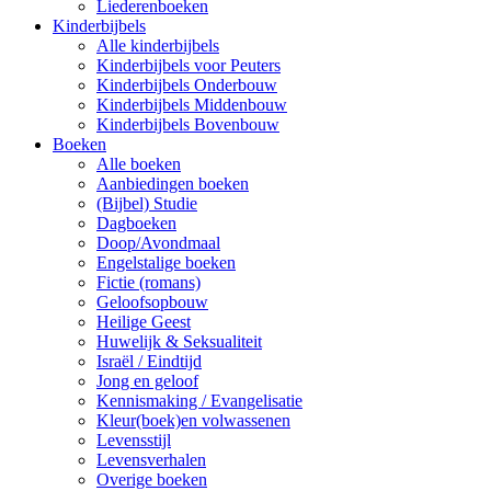
Liederenboeken
Kinderbijbels
Alle kinderbijbels
Kinderbijbels voor Peuters
Kinderbijbels Onderbouw
Kinderbijbels Middenbouw
Kinderbijbels Bovenbouw
Boeken
Alle boeken
Aanbiedingen boeken
(Bijbel) Studie
Dagboeken
Doop/Avondmaal
Engelstalige boeken
Fictie (romans)
Geloofsopbouw
Heilige Geest
Huwelijk & Seksualiteit
Israël / Eindtijd
Jong en geloof
Kennismaking / Evangelisatie
Kleur(boek)en volwassenen
Levensstijl
Levensverhalen
Overige boeken