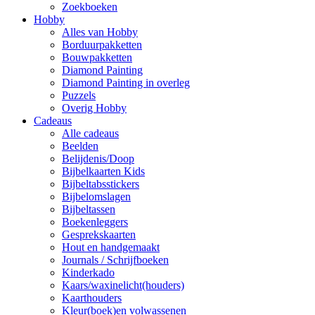
Zoekboeken
Hobby
Alles van Hobby
Borduurpakketten
Bouwpakketten
Diamond Painting
Diamond Painting in overleg
Puzzels
Overig Hobby
Cadeaus
Alle cadeaus
Beelden
Belijdenis/Doop
Bijbelkaarten Kids
Bijbeltabsstickers
Bijbelomslagen
Bijbeltassen
Boekenleggers
Gesprekskaarten
Hout en handgemaakt
Journals / Schrijfboeken
Kinderkado
Kaars/waxinelicht(houders)
Kaarthouders
Kleur(boek)en volwassenen