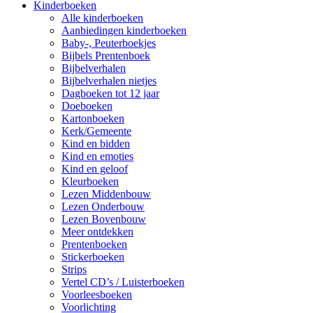
Kinderboeken
Alle kinderboeken
Aanbiedingen kinderboeken
Baby-, Peuterboekjes
Bijbels Prentenboek
Bijbelverhalen
Bijbelverhalen nietjes
Dagboeken tot 12 jaar
Doeboeken
Kartonboeken
Kerk/Gemeente
Kind en bidden
Kind en emoties
Kind en geloof
Kleurboeken
Lezen Middenbouw
Lezen Onderbouw
Lezen Bovenbouw
Meer ontdekken
Prentenboeken
Stickerboeken
Strips
Vertel CD’s / Luisterboeken
Voorleesboeken
Voorlichting