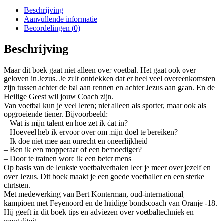
Beschrijving
Aanvullende informatie
Beoordelingen (0)
Beschrijving
Maar dit boek gaat niet alleen over voetbal. Het gaat ook over
geloven in Jezus. Je zult ontdekken dat er heel veel overeenkomsten
zijn tussen achter de bal aan rennen en achter Jezus aan gaan. En de
Heilige Geest wil jouw Coach zijn.
Van voetbal kun je veel leren; niet alleen als sporter, maar ook als
opgroeiende tiener. Bijvoorbeeld:
– Wat is mijn talent en hoe zet ik dat in?
– Hoeveel heb ik ervoor over om mijn doel te bereiken?
– Ik doe niet mee aan onrecht en oneerlijkheid
– Ben ik een mopperaar of een bemoediger?
– Door te trainen word ik een beter mens
Op basis van de leukste voetbalverhalen leer je meer over jezelf en
over Jezus. Dit boek maakt je een goede voetballer en een sterke
christen.
Met medewerking van Bert Konterman, oud-international,
kampioen met Feyenoord en de huidige bondscoach van Oranje -18.
Hij geeft in dit boek tips en adviezen over voetbaltechniek en
mentaliteit.