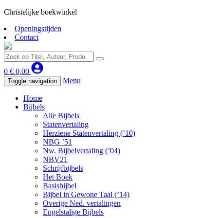
Christelijke boekwinkel
Openingstijden
Contact
0
€
0,00
Menu
Toggle navigation
Home
Bijbels
Alle Bijbels
Statenvertaling
Herziene Statenvertaling (’10)
NBG ’51
Nw. Bijbelvertaling (’04)
NBV21
Schrijfbijbels
Het Boek
Basisbijbel
Bijbel in Gewone Taal (’14)
Overige Ned. vertalingen
Engelstalige Bijbels