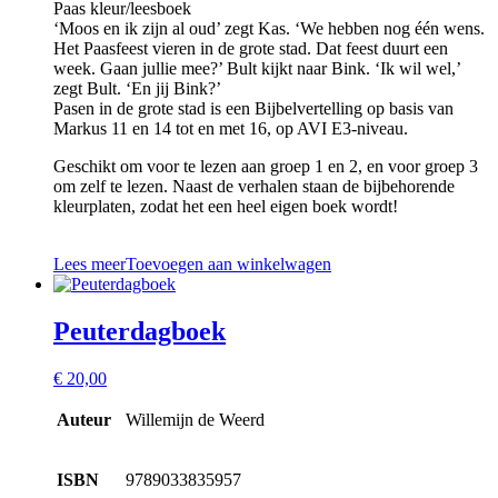
Paas kleur/leesboek
‘Moos en ik zijn al oud’ zegt Kas. ‘We hebben nog één wens.
Het Paasfeest vieren in de grote stad. Dat feest duurt een
week. Gaan jullie mee?’ Bult kijkt naar Bink. ‘Ik wil wel,’
zegt Bult. ‘En jij Bink?’
Pasen in de grote stad is een Bijbelvertelling op basis van
Markus 11 en 14 tot en met 16, op AVI E3-niveau.
Geschikt om voor te lezen aan groep 1 en 2, en voor groep 3
om zelf te lezen. Naast de verhalen staan de bijbehorende
kleurplaten, zodat het een heel eigen boek wordt!
Lees meer
Toevoegen aan winkelwagen
Peuterdagboek
€
20,00
Auteur
Willemijn de Weerd
ISBN
9789033835957