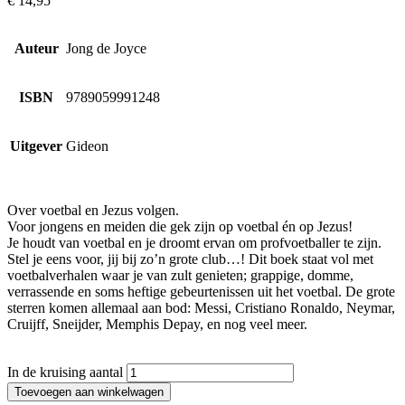
€
14,95
Auteur
Jong de Joyce
ISBN
9789059991248
Uitgever
Gideon
Over voetbal en Jezus volgen.
Voor jongens en meiden die gek zijn op voetbal én op Jezus!
Je houdt van voetbal en je droomt ervan om profvoetballer te zijn.
Stel je eens voor, jij bij zo’n grote club…! Dit boek staat vol met
voetbalverhalen waar je van zult genieten; grappige, domme,
verrassende en soms heftige gebeurtenissen uit het voetbal. De grote
sterren komen allemaal aan bod: Messi, Cristiano Ronaldo, Neymar,
Cruijff, Sneijder, Memphis Depay, en nog veel meer.
In de kruising aantal
Toevoegen aan winkelwagen