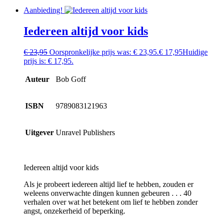
Aanbieding!
Iedereen altijd voor kids
€
23,95
Oorspronkelijke prijs was: € 23,95.
€
17,95
Huidige
prijs is: € 17,95.
Auteur
Bob Goff
ISBN
9789083121963
Uitgever
Unravel Publishers
Iedereen altijd voor kids
Als je probeert iedereen altijd lief te hebben, zouden er
weleens onverwachte dingen kunnen gebeuren . . . 40
verhalen over wat het betekent om lief te hebben zonder
angst, onzekerheid of beperking.