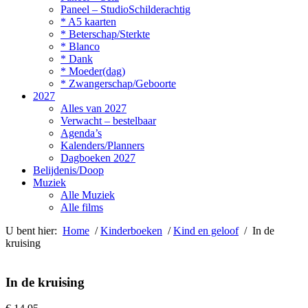
Paneel – StudioSchilderachtig
* A5 kaarten
* Beterschap/Sterkte
* Blanco
* Dank
* Moeder(dag)
* Zwangerschap/Geboorte
2027
Alles van 2027
Verwacht – bestelbaar
Agenda’s
Kalenders/Planners
Dagboeken 2027
Belijdenis/Doop
Muziek
Alle Muziek
Alle films
U bent hier:
Home
/
Kinderboeken
/
Kind en geloof
/ In de
kruising
In de kruising