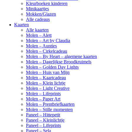
Kleurboeken kinderen
Minikaartjes
Mokken/Glazen
Alle cadeaus
Kaarten
Alle kaarten
Molen – Alett
Molen – Art by Claudia
Molen – Aunties
Molen – Cirkelcadeau
Molen – By Heart – algemene kaarten
Molen – Dagelijkse Broodkruimels
Molen – Golden Day Lights
Molen – Huis van Mijn
Molen – Kaartcadeau
Molen – Klein lichtje
Molen – Light Creative
Molen – Lifeprints
Molen – Paper Art
Molen – Prentbriefkaarten
Molen – Stille momenten
Paneel – Hittepetit
Paneel – Kleinlichtje
Paneel – Lifeprints
Paneel – Sela