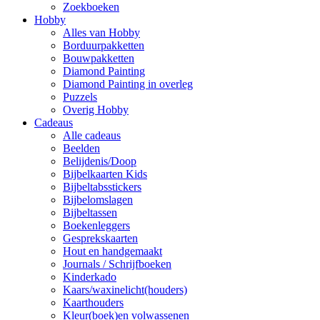
Zoekboeken
Hobby
Alles van Hobby
Borduurpakketten
Bouwpakketten
Diamond Painting
Diamond Painting in overleg
Puzzels
Overig Hobby
Cadeaus
Alle cadeaus
Beelden
Belijdenis/Doop
Bijbelkaarten Kids
Bijbeltabsstickers
Bijbelomslagen
Bijbeltassen
Boekenleggers
Gesprekskaarten
Hout en handgemaakt
Journals / Schrijfboeken
Kinderkado
Kaars/waxinelicht(houders)
Kaarthouders
Kleur(boek)en volwassenen