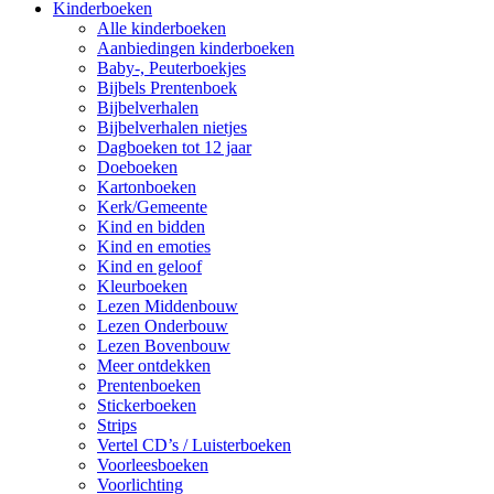
Kinderboeken
Alle kinderboeken
Aanbiedingen kinderboeken
Baby-, Peuterboekjes
Bijbels Prentenboek
Bijbelverhalen
Bijbelverhalen nietjes
Dagboeken tot 12 jaar
Doeboeken
Kartonboeken
Kerk/Gemeente
Kind en bidden
Kind en emoties
Kind en geloof
Kleurboeken
Lezen Middenbouw
Lezen Onderbouw
Lezen Bovenbouw
Meer ontdekken
Prentenboeken
Stickerboeken
Strips
Vertel CD’s / Luisterboeken
Voorleesboeken
Voorlichting