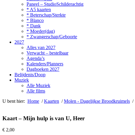
Paneel – StudioSchilderachtig
* A5 kaarten
* Beterschap/Sterkte
* Blanco
* Dank
* Moeder(dag)
* Zwangerschap/Geboorte
2027
Alles van 2027
Verwacht – bestelbaar
Agenda’s
Kalenders/Planners
Dagboeken 2027
Belijdenis/Doop
Muziek
Alle Muziek
Alle films
U bent hier:
Home
/
Kaarten
/
Molen - Dagelijkse Broodkruimels
/ 
Kaart – Mijn hulp is van U, Heer
€
2,00