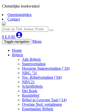
Christelijke boekwinkel
Openingstijden
Contact
0
€
0,00
Menu
Toggle navigation
Home
Bijbels
Alle Bijbels
Statenvertaling
Herziene Statenvertaling (’10)
NBG ’51
Nw. Bijbelvertaling (’04)
NBV21
Schrijfbijbels
Het Boek
Basisbijbel
Bijbel in Gewone Taal (’14)
Overige Ned. vertalingen
Engelstalige Bijbels