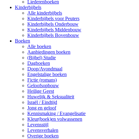
Liederenboeken
Kinderbijbels
Alle kinderbijbels
Kinderbijbels voor Peuters
Kinderbijbels Onderbouw
Kinderbijbels Middenbouw
Kinderbijbels Bovenbouw
Boeken
Alle boeken
Aanbiedingen boeken
(Bijbel) Studie
Dagboeken
Doop/Avondmaal
Engelstalige boeken
Fictie (romans)
Geloofsopbouw
Heilige Geest
Huwelijk & Seksualiteit
Israël / Eindtijd
Jong en geloof
Kennismaking / Evangelisatie
Kleur(boek)en volwassenen
Levensstijl
Levensverhalen
Overige boeken