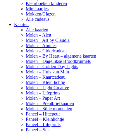
Kleurboeken kinderen
Minikaartjes
Mokken/Glazen
Alle cadeaus
Kaarten
Alle kaarten
Molen – Alett
Molen – Art by Claudia
Molen – Aunties
Molen – Cirkelcadeau
Molen – By Heart – algemene kaarten
Molen – Dagelijkse Broodkruimels
Molen – Golden Day Lights
Molen – Huis van Mijn
Molen – Kaartcadeau
Molen – Klein lichtje
Molen – Light Creative
Molen – Lifeprints
Molen – Paper Art
Molen – Prentbriefkaarten
Molen – Stille momenten
Paneel – Hittepetit
Paneel – Kleinlichtje
Paneel – Lifeprints
Paneel – Sela