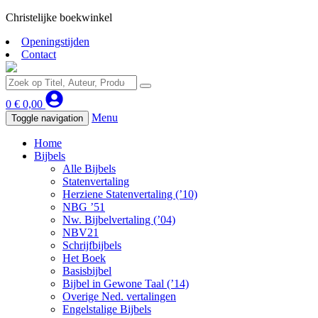
Christelijke boekwinkel
Openingstijden
Contact
0
€
0,00
Menu
Toggle navigation
Home
Bijbels
Alle Bijbels
Statenvertaling
Herziene Statenvertaling (’10)
NBG ’51
Nw. Bijbelvertaling (’04)
NBV21
Schrijfbijbels
Het Boek
Basisbijbel
Bijbel in Gewone Taal (’14)
Overige Ned. vertalingen
Engelstalige Bijbels