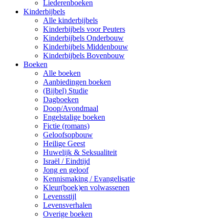
Liederenboeken
Kinderbijbels
Alle kinderbijbels
Kinderbijbels voor Peuters
Kinderbijbels Onderbouw
Kinderbijbels Middenbouw
Kinderbijbels Bovenbouw
Boeken
Alle boeken
Aanbiedingen boeken
(Bijbel) Studie
Dagboeken
Doop/Avondmaal
Engelstalige boeken
Fictie (romans)
Geloofsopbouw
Heilige Geest
Huwelijk & Seksualiteit
Israël / Eindtijd
Jong en geloof
Kennismaking / Evangelisatie
Kleur(boek)en volwassenen
Levensstijl
Levensverhalen
Overige boeken