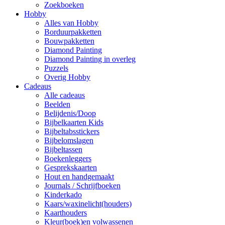
Zoekboeken
Hobby
Alles van Hobby
Borduurpakketten
Bouwpakketten
Diamond Painting
Diamond Painting in overleg
Puzzels
Overig Hobby
Cadeaus
Alle cadeaus
Beelden
Belijdenis/Doop
Bijbelkaarten Kids
Bijbeltabsstickers
Bijbelomslagen
Bijbeltassen
Boekenleggers
Gesprekskaarten
Hout en handgemaakt
Journals / Schrijfboeken
Kinderkado
Kaars/waxinelicht(houders)
Kaarthouders
Kleur(boek)en volwassenen