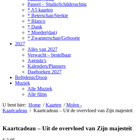
Paneel – StudioSchilderachtig
* A5 kaarten
* Beterschap/Sterkte
* Blanco
* Dank
* Moeder(dag)
* Zwangerschap/Geboorte
2027
Alles van 2027
Verwacht – bestelbaar
Agenda’s
Kalenders/Planners
Dagboeken 2027
Belijdenis/Doop
Muziek
Alle Muziek
Alle films
U bent hier:
Home
/
Kaarten
/
Molen -
Kaartcadeau
/ Kaartcadeau – Uit de overvloed van Zijn majesteit
Kaartcadeau – Uit de overvloed van Zijn majesteit