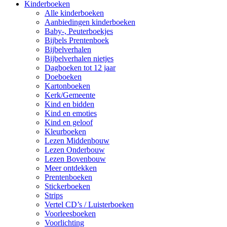
Kinderboeken
Alle kinderboeken
Aanbiedingen kinderboeken
Baby-, Peuterboekjes
Bijbels Prentenboek
Bijbelverhalen
Bijbelverhalen nietjes
Dagboeken tot 12 jaar
Doeboeken
Kartonboeken
Kerk/Gemeente
Kind en bidden
Kind en emoties
Kind en geloof
Kleurboeken
Lezen Middenbouw
Lezen Onderbouw
Lezen Bovenbouw
Meer ontdekken
Prentenboeken
Stickerboeken
Strips
Vertel CD’s / Luisterboeken
Voorleesboeken
Voorlichting