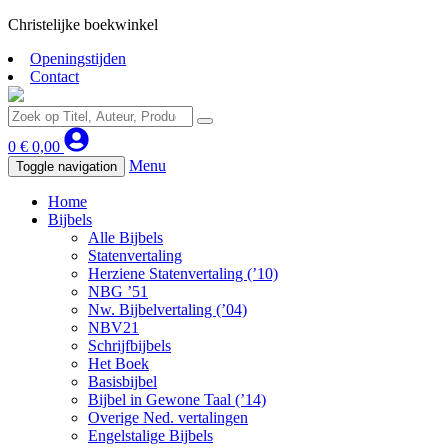
Christelijke boekwinkel
Openingstijden
Contact
0
€
0,00
Menu
Toggle navigation
Home
Bijbels
Alle Bijbels
Statenvertaling
Herziene Statenvertaling (’10)
NBG ’51
Nw. Bijbelvertaling (’04)
NBV21
Schrijfbijbels
Het Boek
Basisbijbel
Bijbel in Gewone Taal (’14)
Overige Ned. vertalingen
Engelstalige Bijbels