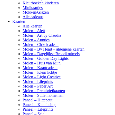
Kleurboeken kinderen
Minikaartjes
Mokken/Glazen
Alle cadeaus
Kaarten
Alle kaarten
Molen – Alett
Molen – Art by Claudia
Molen – Aunties
Molen – Cirkelcadeau
Molen – By Heart – algemene kaarten
Molen – Dagelijkse Broodkruimels
Molen – Golden Day Lights
Molen – Huis van Mijn
Molen – Kaartcadeau
Molen – Klein lichtje
Molen – Light Creative
Molen – Lifeprints
Molen – Paper Art
Molen – Prentbriefkaarten
Molen – Stille momenten
Paneel – Hittepetit
Paneel – Kleinlichtje
Paneel – Lifeprints
Paneel – Sela