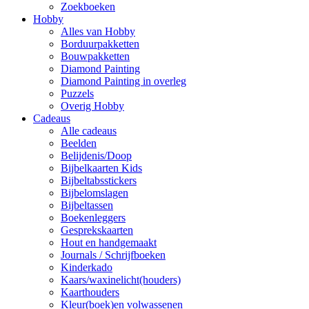
Zoekboeken
Hobby
Alles van Hobby
Borduurpakketten
Bouwpakketten
Diamond Painting
Diamond Painting in overleg
Puzzels
Overig Hobby
Cadeaus
Alle cadeaus
Beelden
Belijdenis/Doop
Bijbelkaarten Kids
Bijbeltabsstickers
Bijbelomslagen
Bijbeltassen
Boekenleggers
Gesprekskaarten
Hout en handgemaakt
Journals / Schrijfboeken
Kinderkado
Kaars/waxinelicht(houders)
Kaarthouders
Kleur(boek)en volwassenen