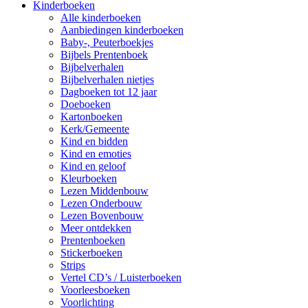
Kinderboeken
Alle kinderboeken
Aanbiedingen kinderboeken
Baby-, Peuterboekjes
Bijbels Prentenboek
Bijbelverhalen
Bijbelverhalen nietjes
Dagboeken tot 12 jaar
Doeboeken
Kartonboeken
Kerk/Gemeente
Kind en bidden
Kind en emoties
Kind en geloof
Kleurboeken
Lezen Middenbouw
Lezen Onderbouw
Lezen Bovenbouw
Meer ontdekken
Prentenboeken
Stickerboeken
Strips
Vertel CD’s / Luisterboeken
Voorleesboeken
Voorlichting