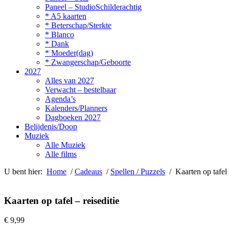
Paneel – StudioSchilderachtig
* A5 kaarten
* Beterschap/Sterkte
* Blanco
* Dank
* Moeder(dag)
* Zwangerschap/Geboorte
2027
Alles van 2027
Verwacht – bestelbaar
Agenda’s
Kalenders/Planners
Dagboeken 2027
Belijdenis/Doop
Muziek
Alle Muziek
Alle films
U bent hier:
Home
/
Cadeaus
/
Spellen / Puzzels
/ Kaarten op tafel –
Kaarten op tafel – reiseditie
€
9,99