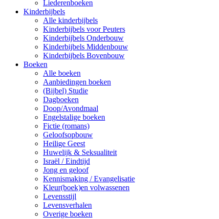
Liederenboeken
Kinderbijbels
Alle kinderbijbels
Kinderbijbels voor Peuters
Kinderbijbels Onderbouw
Kinderbijbels Middenbouw
Kinderbijbels Bovenbouw
Boeken
Alle boeken
Aanbiedingen boeken
(Bijbel) Studie
Dagboeken
Doop/Avondmaal
Engelstalige boeken
Fictie (romans)
Geloofsopbouw
Heilige Geest
Huwelijk & Seksualiteit
Israël / Eindtijd
Jong en geloof
Kennismaking / Evangelisatie
Kleur(boek)en volwassenen
Levensstijl
Levensverhalen
Overige boeken