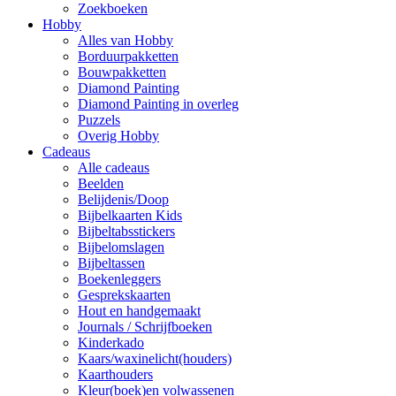
Zoekboeken
Hobby
Alles van Hobby
Borduurpakketten
Bouwpakketten
Diamond Painting
Diamond Painting in overleg
Puzzels
Overig Hobby
Cadeaus
Alle cadeaus
Beelden
Belijdenis/Doop
Bijbelkaarten Kids
Bijbeltabsstickers
Bijbelomslagen
Bijbeltassen
Boekenleggers
Gesprekskaarten
Hout en handgemaakt
Journals / Schrijfboeken
Kinderkado
Kaars/waxinelicht(houders)
Kaarthouders
Kleur(boek)en volwassenen