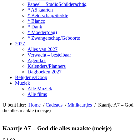
Paneel – StudioSchilderachtig
* A5 kaarten
* Beterschap/Sterkte
* Blanco
* Dank
* Moeder(dag)
* Zwangerschap/Geboorte
2027
Alles van 2027
Verwacht – bestelbaar
Agenda’s
Kalenders/Planners
Dagboeken 2027
Belijdenis/Doop
Muziek
Alle Muziek
Alle films
U bent hier:
Home
/
Cadeaus
/
Minikaartjes
/ Kaartje A7 – God
die alles maakte (meisje)
Kaartje A7 – God die alles maakte (meisje)