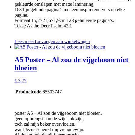
gekleurde omslagen met matte laminering
168 fijn gelijnde pagina’s met een inspirerend vers op elke
pagina.
Formaat 15,2×21,6×1,9cm 128 gelinieerde pagina’s.
Tekst: As the Deer Psalm 42:1
Lees meer
Toevoegen aan winkelwagen
A5 Poster – Al zou de vijgeboom niet
bloeien
€
3,75
Productcode
65503747
poster A5 – Al zou de vijgeboom niet bloeien,
geen opbrengst aan de wijnstok zijn,
toch zal mijn beker overvloeien,
want Jezus schenkt mij vreugdewijn.
Al draagt ook de olijf geen vrucht