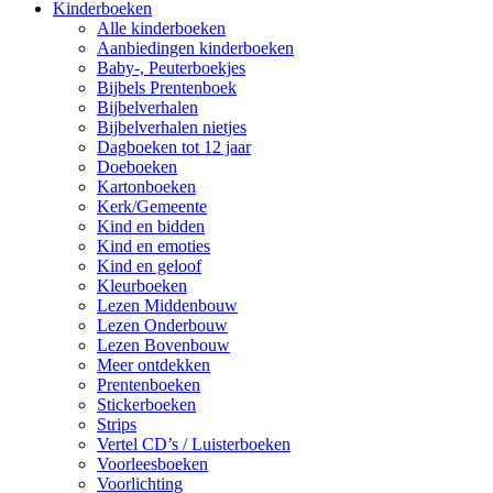
Kinderboeken
Alle kinderboeken
Aanbiedingen kinderboeken
Baby-, Peuterboekjes
Bijbels Prentenboek
Bijbelverhalen
Bijbelverhalen nietjes
Dagboeken tot 12 jaar
Doeboeken
Kartonboeken
Kerk/Gemeente
Kind en bidden
Kind en emoties
Kind en geloof
Kleurboeken
Lezen Middenbouw
Lezen Onderbouw
Lezen Bovenbouw
Meer ontdekken
Prentenboeken
Stickerboeken
Strips
Vertel CD’s / Luisterboeken
Voorleesboeken
Voorlichting