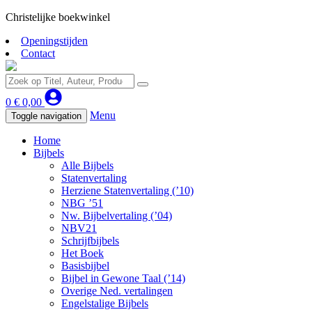
Christelijke boekwinkel
Openingstijden
Contact
0
€
0,00
Menu
Toggle navigation
Home
Bijbels
Alle Bijbels
Statenvertaling
Herziene Statenvertaling (’10)
NBG ’51
Nw. Bijbelvertaling (’04)
NBV21
Schrijfbijbels
Het Boek
Basisbijbel
Bijbel in Gewone Taal (’14)
Overige Ned. vertalingen
Engelstalige Bijbels