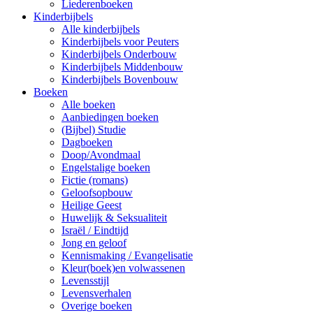
Liederenboeken
Kinderbijbels
Alle kinderbijbels
Kinderbijbels voor Peuters
Kinderbijbels Onderbouw
Kinderbijbels Middenbouw
Kinderbijbels Bovenbouw
Boeken
Alle boeken
Aanbiedingen boeken
(Bijbel) Studie
Dagboeken
Doop/Avondmaal
Engelstalige boeken
Fictie (romans)
Geloofsopbouw
Heilige Geest
Huwelijk & Seksualiteit
Israël / Eindtijd
Jong en geloof
Kennismaking / Evangelisatie
Kleur(boek)en volwassenen
Levensstijl
Levensverhalen
Overige boeken