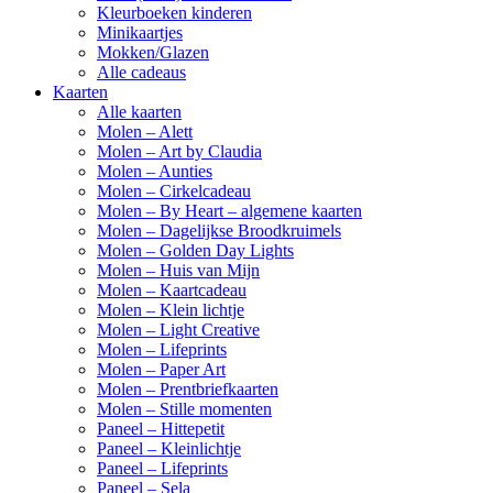
Kleurboeken kinderen
Minikaartjes
Mokken/Glazen
Alle cadeaus
Kaarten
Alle kaarten
Molen – Alett
Molen – Art by Claudia
Molen – Aunties
Molen – Cirkelcadeau
Molen – By Heart – algemene kaarten
Molen – Dagelijkse Broodkruimels
Molen – Golden Day Lights
Molen – Huis van Mijn
Molen – Kaartcadeau
Molen – Klein lichtje
Molen – Light Creative
Molen – Lifeprints
Molen – Paper Art
Molen – Prentbriefkaarten
Molen – Stille momenten
Paneel – Hittepetit
Paneel – Kleinlichtje
Paneel – Lifeprints
Paneel – Sela