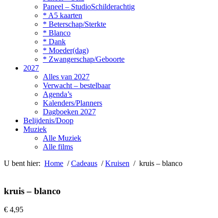
Paneel – StudioSchilderachtig
* A5 kaarten
* Beterschap/Sterkte
* Blanco
* Dank
* Moeder(dag)
* Zwangerschap/Geboorte
2027
Alles van 2027
Verwacht – bestelbaar
Agenda’s
Kalenders/Planners
Dagboeken 2027
Belijdenis/Doop
Muziek
Alle Muziek
Alle films
U bent hier:
Home
/
Cadeaus
/
Kruisen
/ kruis – blanco
kruis – blanco
€
4,95