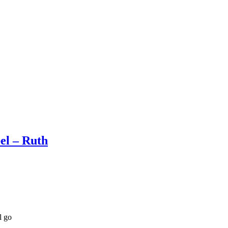
el – Ruth
l go