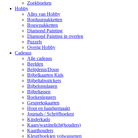
Zoekboeken
Hobby
Alles van Hobby
Borduurpakketten
Bouwpakketten
Diamond Painting
Diamond Painting in overleg
Puzzels
Overig Hobby
Cadeaus
Alle cadeaus
Beelden
Belijdenis/Doop
Bijbelkaarten Kids
Bijbeltabsstickers
Bijbelomslagen
Bijbeltassen
Boekenleggers
Gesprekskaarten
Hout en handgemaakt
Journals / Schrijfboeken
Kinderkado
Kaars/waxinelicht(houders)
Kaarthouders
Kleur(boek)en volwassenen