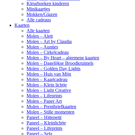
Kleurboeken kinderen
Minikaartjes
Mokken/Glazen
Alle cadeaus
Kaarten
Alle kaarten
Molen – Alett
Molen – Art by Claudia
Molen – Aunties
Molen – Cirkelcadeau
Molen – By Heart – algemene kaarten
Molen – Dagelijkse Broodkruimels
Molen – Golden Day Lights
Molen – Huis van Mijn
Molen – Kaartcadeau
Molen – Klein lichtje
Molen – Light Creative
Molen – Lifeprints
Molen – Paper Art
Molen – Prentbriefkaarten
Molen – Stille momenten
Paneel – Hittepetit
Paneel – Kleinlichtje
Paneel – Lifeprints
Paneel – Sela