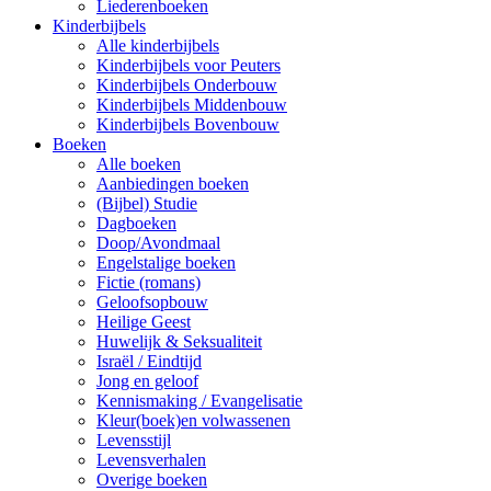
Liederenboeken
Kinderbijbels
Alle kinderbijbels
Kinderbijbels voor Peuters
Kinderbijbels Onderbouw
Kinderbijbels Middenbouw
Kinderbijbels Bovenbouw
Boeken
Alle boeken
Aanbiedingen boeken
(Bijbel) Studie
Dagboeken
Doop/Avondmaal
Engelstalige boeken
Fictie (romans)
Geloofsopbouw
Heilige Geest
Huwelijk & Seksualiteit
Israël / Eindtijd
Jong en geloof
Kennismaking / Evangelisatie
Kleur(boek)en volwassenen
Levensstijl
Levensverhalen
Overige boeken