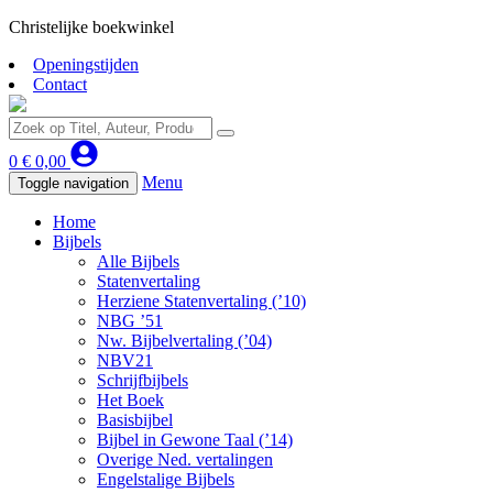
Christelijke boekwinkel
Openingstijden
Contact
0
€
0,00
Menu
Toggle navigation
Home
Bijbels
Alle Bijbels
Statenvertaling
Herziene Statenvertaling (’10)
NBG ’51
Nw. Bijbelvertaling (’04)
NBV21
Schrijfbijbels
Het Boek
Basisbijbel
Bijbel in Gewone Taal (’14)
Overige Ned. vertalingen
Engelstalige Bijbels