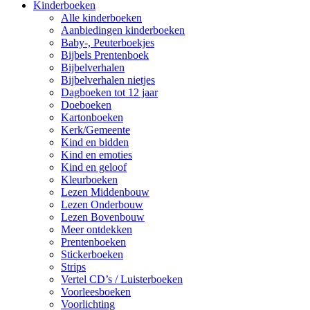
Kinderboeken
Alle kinderboeken
Aanbiedingen kinderboeken
Baby-, Peuterboekjes
Bijbels Prentenboek
Bijbelverhalen
Bijbelverhalen nietjes
Dagboeken tot 12 jaar
Doeboeken
Kartonboeken
Kerk/Gemeente
Kind en bidden
Kind en emoties
Kind en geloof
Kleurboeken
Lezen Middenbouw
Lezen Onderbouw
Lezen Bovenbouw
Meer ontdekken
Prentenboeken
Stickerboeken
Strips
Vertel CD’s / Luisterboeken
Voorleesboeken
Voorlichting