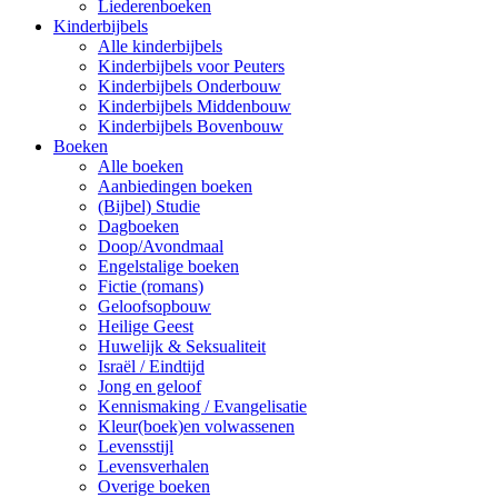
Liederenboeken
Kinderbijbels
Alle kinderbijbels
Kinderbijbels voor Peuters
Kinderbijbels Onderbouw
Kinderbijbels Middenbouw
Kinderbijbels Bovenbouw
Boeken
Alle boeken
Aanbiedingen boeken
(Bijbel) Studie
Dagboeken
Doop/Avondmaal
Engelstalige boeken
Fictie (romans)
Geloofsopbouw
Heilige Geest
Huwelijk & Seksualiteit
Israël / Eindtijd
Jong en geloof
Kennismaking / Evangelisatie
Kleur(boek)en volwassenen
Levensstijl
Levensverhalen
Overige boeken