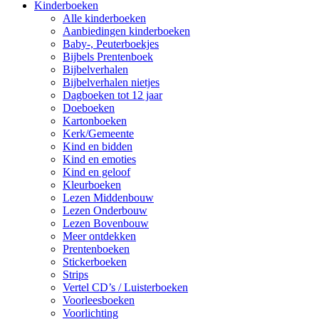
Kinderboeken
Alle kinderboeken
Aanbiedingen kinderboeken
Baby-, Peuterboekjes
Bijbels Prentenboek
Bijbelverhalen
Bijbelverhalen nietjes
Dagboeken tot 12 jaar
Doeboeken
Kartonboeken
Kerk/Gemeente
Kind en bidden
Kind en emoties
Kind en geloof
Kleurboeken
Lezen Middenbouw
Lezen Onderbouw
Lezen Bovenbouw
Meer ontdekken
Prentenboeken
Stickerboeken
Strips
Vertel CD’s / Luisterboeken
Voorleesboeken
Voorlichting