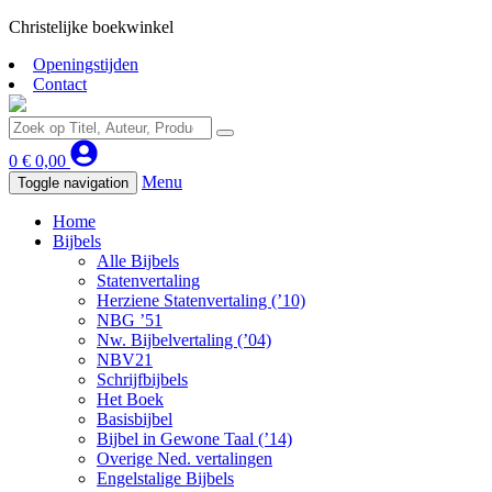
Christelijke boekwinkel
Openingstijden
Contact
0
€
0,00
Menu
Toggle navigation
Home
Bijbels
Alle Bijbels
Statenvertaling
Herziene Statenvertaling (’10)
NBG ’51
Nw. Bijbelvertaling (’04)
NBV21
Schrijfbijbels
Het Boek
Basisbijbel
Bijbel in Gewone Taal (’14)
Overige Ned. vertalingen
Engelstalige Bijbels