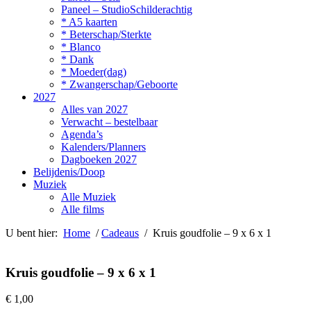
Paneel – StudioSchilderachtig
* A5 kaarten
* Beterschap/Sterkte
* Blanco
* Dank
* Moeder(dag)
* Zwangerschap/Geboorte
2027
Alles van 2027
Verwacht – bestelbaar
Agenda’s
Kalenders/Planners
Dagboeken 2027
Belijdenis/Doop
Muziek
Alle Muziek
Alle films
U bent hier:
Home
/
Cadeaus
/ Kruis goudfolie – 9 x 6 x 1
Kruis goudfolie – 9 x 6 x 1
€
1,00