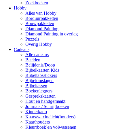
Zoekboeken
Hobby
Alles van Hobby
Borduurpakketten
Bouwpakketten
Diamond Painting
Diamond Painting in overleg
Puzzels
Overig Hobby
Cadeaus
Alle cadeaus
Beelden
Belijdenis/Doop
Bijbelkaarten Kids
Bijbeltabsstickers
Bijbelomslagen
Bijbeltassen
Boekenleggers
Gesprekskaarten
Hout en handgemaakt
Journals / Schrijfboeken
Kinderkado
Kaars/waxinelicht(houders)
Kaarthouders
Kleur(boek)en volwassenen