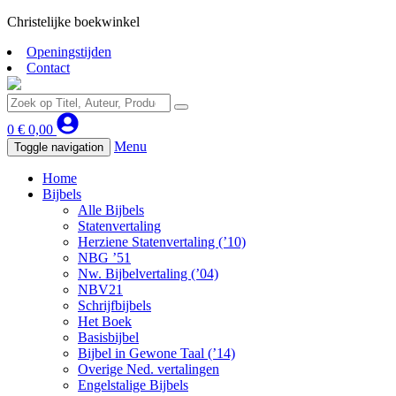
Christelijke boekwinkel
Openingstijden
Contact
0
€
0,00
Menu
Toggle navigation
Home
Bijbels
Alle Bijbels
Statenvertaling
Herziene Statenvertaling (’10)
NBG ’51
Nw. Bijbelvertaling (’04)
NBV21
Schrijfbijbels
Het Boek
Basisbijbel
Bijbel in Gewone Taal (’14)
Overige Ned. vertalingen
Engelstalige Bijbels