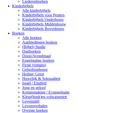
Liederenboeken
Kinderbijbels
Alle kinderbijbels
Kinderbijbels voor Peuters
Kinderbijbels Onderbouw
Kinderbijbels Middenbouw
Kinderbijbels Bovenbouw
Boeken
Alle boeken
Aanbiedingen boeken
(Bijbel) Studie
Dagboeken
Doop/Avondmaal
Engelstalige boeken
Fictie (romans)
Geloofsopbouw
Heilige Geest
Huwelijk & Seksualiteit
Israël / Eindtijd
Jong en geloof
Kennismaking / Evangelisatie
Kleur(boek)en volwassenen
Levensstijl
Levensverhalen
Overige boeken