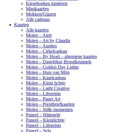
Kleurboeken kinderen
Minikaartjes
Mokken/Glazen
Alle cadeaus
Kaarten
Alle kaarten
Molen – Alett
Molen – Art by Claudia
Molen – Aunties
Molen – Cirkelcadeau
Molen – By Heart – algemene kaarten
Molen – Dagelijkse Broodkruimels
Molen – Golden Day Lights
Molen – Huis van Mijn
Molen – Kaartcadeau
Molen – Klein lichtje
Molen – Light Creative
Molen – Lifeprints
Molen – Paper Art
Molen – Prentbriefkaarten
Molen – Stille momenten
Paneel – Hittepetit
Paneel – Kleinlichtje
Paneel – Lifeprints
Paneel – Sela