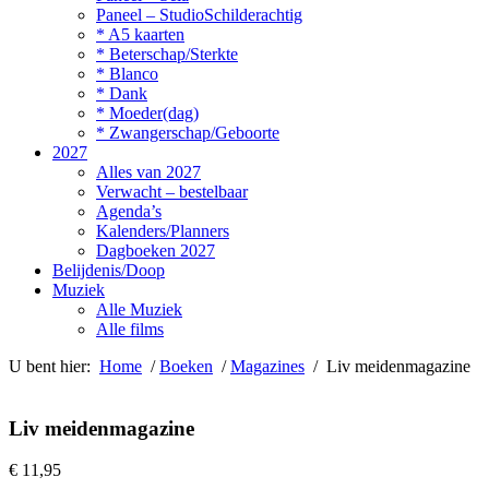
Paneel – StudioSchilderachtig
* A5 kaarten
* Beterschap/Sterkte
* Blanco
* Dank
* Moeder(dag)
* Zwangerschap/Geboorte
2027
Alles van 2027
Verwacht – bestelbaar
Agenda’s
Kalenders/Planners
Dagboeken 2027
Belijdenis/Doop
Muziek
Alle Muziek
Alle films
U bent hier:
Home
/
Boeken
/
Magazines
/ Liv meidenmagazine
Liv meidenmagazine
€
11,95