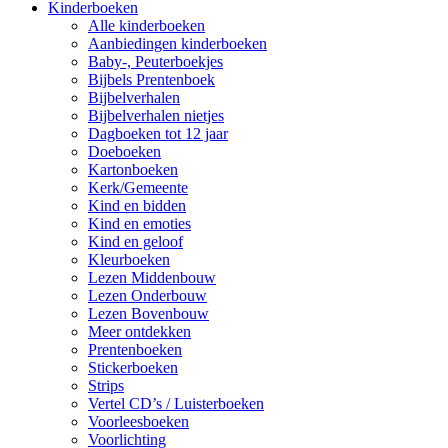
Kinderboeken
Alle kinderboeken
Aanbiedingen kinderboeken
Baby-, Peuterboekjes
Bijbels Prentenboek
Bijbelverhalen
Bijbelverhalen nietjes
Dagboeken tot 12 jaar
Doeboeken
Kartonboeken
Kerk/Gemeente
Kind en bidden
Kind en emoties
Kind en geloof
Kleurboeken
Lezen Middenbouw
Lezen Onderbouw
Lezen Bovenbouw
Meer ontdekken
Prentenboeken
Stickerboeken
Strips
Vertel CD’s / Luisterboeken
Voorleesboeken
Voorlichting