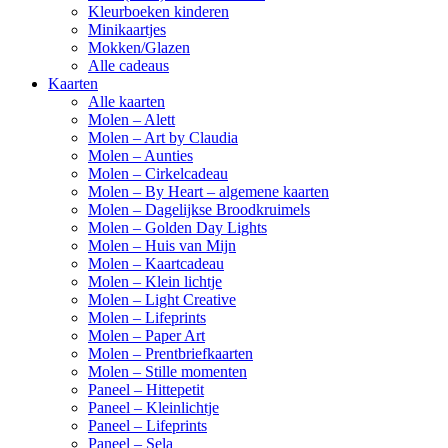
Kleurboeken kinderen
Minikaartjes
Mokken/Glazen
Alle cadeaus
Kaarten
Alle kaarten
Molen – Alett
Molen – Art by Claudia
Molen – Aunties
Molen – Cirkelcadeau
Molen – By Heart – algemene kaarten
Molen – Dagelijkse Broodkruimels
Molen – Golden Day Lights
Molen – Huis van Mijn
Molen – Kaartcadeau
Molen – Klein lichtje
Molen – Light Creative
Molen – Lifeprints
Molen – Paper Art
Molen – Prentbriefkaarten
Molen – Stille momenten
Paneel – Hittepetit
Paneel – Kleinlichtje
Paneel – Lifeprints
Paneel – Sela