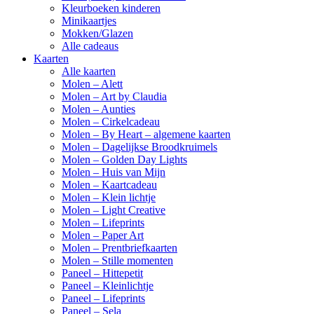
Kleurboeken kinderen
Minikaartjes
Mokken/Glazen
Alle cadeaus
Kaarten
Alle kaarten
Molen – Alett
Molen – Art by Claudia
Molen – Aunties
Molen – Cirkelcadeau
Molen – By Heart – algemene kaarten
Molen – Dagelijkse Broodkruimels
Molen – Golden Day Lights
Molen – Huis van Mijn
Molen – Kaartcadeau
Molen – Klein lichtje
Molen – Light Creative
Molen – Lifeprints
Molen – Paper Art
Molen – Prentbriefkaarten
Molen – Stille momenten
Paneel – Hittepetit
Paneel – Kleinlichtje
Paneel – Lifeprints
Paneel – Sela