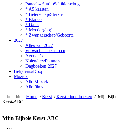
Paneel – StudioSchilderachtig
* A5 kaarten
* Beterschap/Sterkte
* Blanco
* Dank
* Moeder(dag)
* Zwangerschap/Geboorte
2027
Alles van 2027
Verwacht – bestelbaar
Agenda’s
Kalenders/Planners
Dagboeken 2027
Belijdenis/Doop
Muziek
Alle Muziek
Alle films
U bent hier:
Home
/
Kerst
/
Kerst kinderboeken
/ Mijn Bijbels
Kerst-ABC
Mijn Bijbels Kerst-ABC