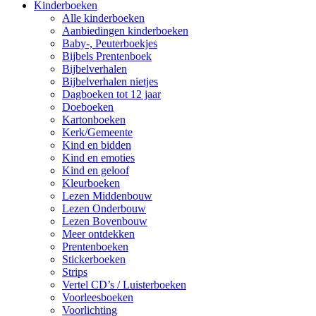
Kinderboeken
Alle kinderboeken
Aanbiedingen kinderboeken
Baby-, Peuterboekjes
Bijbels Prentenboek
Bijbelverhalen
Bijbelverhalen nietjes
Dagboeken tot 12 jaar
Doeboeken
Kartonboeken
Kerk/Gemeente
Kind en bidden
Kind en emoties
Kind en geloof
Kleurboeken
Lezen Middenbouw
Lezen Onderbouw
Lezen Bovenbouw
Meer ontdekken
Prentenboeken
Stickerboeken
Strips
Vertel CD’s / Luisterboeken
Voorleesboeken
Voorlichting