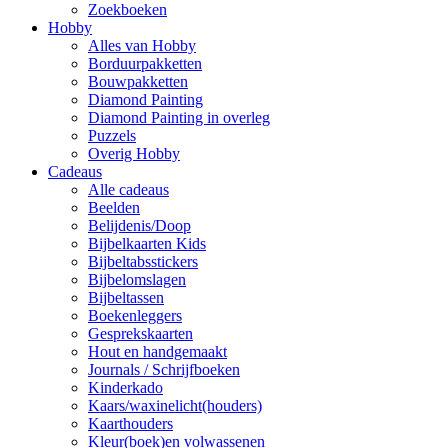
Zoekboeken
Hobby
Alles van Hobby
Borduurpakketten
Bouwpakketten
Diamond Painting
Diamond Painting in overleg
Puzzels
Overig Hobby
Cadeaus
Alle cadeaus
Beelden
Belijdenis/Doop
Bijbelkaarten Kids
Bijbeltabsstickers
Bijbelomslagen
Bijbeltassen
Boekenleggers
Gesprekskaarten
Hout en handgemaakt
Journals / Schrijfboeken
Kinderkado
Kaars/waxinelicht(houders)
Kaarthouders
Kleur(boek)en volwassenen