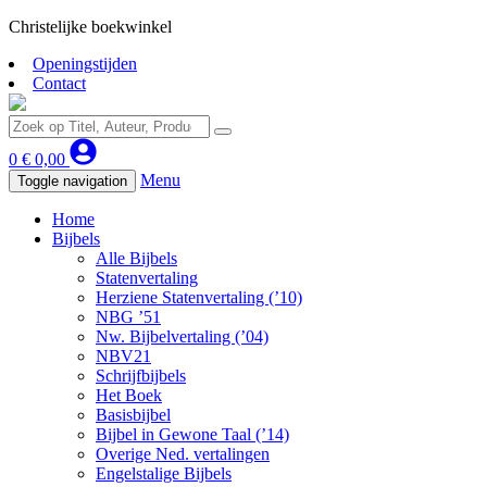
Christelijke boekwinkel
Openingstijden
Contact
0
€
0,00
Menu
Toggle navigation
Home
Bijbels
Alle Bijbels
Statenvertaling
Herziene Statenvertaling (’10)
NBG ’51
Nw. Bijbelvertaling (’04)
NBV21
Schrijfbijbels
Het Boek
Basisbijbel
Bijbel in Gewone Taal (’14)
Overige Ned. vertalingen
Engelstalige Bijbels