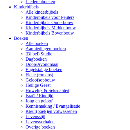
Liederenboeken
Kinderbijbels
Alle kinderbijbels
Kinderbijbels voor Peuters
Kinderbijbels Onderbouw
Kinderbijbels Middenbouw
Kinderbijbels Bovenbouw
Boeken
Alle boeken
Aanbiedingen boeken
(Bijbel) Studie
Dagboeken
Doop/Avondmaal
Engelstalige boeken
Fictie (romans)
Geloofsopbouw
Heilige Geest
Huwelijk & Seksualiteit
Israël / Eindtijd
Jong en geloof
Kennismaking / Evangelisatie
Kleur(boek)en volwassenen
Levensstijl
Levensverhalen
Overige boeken