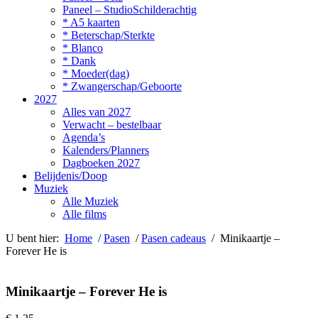
Paneel – StudioSchilderachtig
* A5 kaarten
* Beterschap/Sterkte
* Blanco
* Dank
* Moeder(dag)
* Zwangerschap/Geboorte
2027
Alles van 2027
Verwacht – bestelbaar
Agenda’s
Kalenders/Planners
Dagboeken 2027
Belijdenis/Doop
Muziek
Alle Muziek
Alle films
U bent hier:
Home
/
Pasen
/
Pasen cadeaus
/ Minikaartje –
Forever He is
Minikaartje – Forever He is