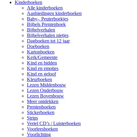
Kinderboeken
Alle kinderboeken
Aanbiedingen kinderboeken
Baby-, Peuterboekjes
Bijbels Prentenboek
Bijbelverhalen
Bijbelverhalen nietjes
Dagboeken tot 12 jaar
Doeboeken
Kartonboeken
Kerk/Gemeente
Kind en bidden
Kind en emoties
Kind en geloof
Kleurboeken
Lezen Middenbouw
Lezen Onderbouw
Lezen Bovenbouw
Meer ontdekken
Prentenboeken
Stickerboeken
Strips
Vertel CD’s / Luisterboeken
Voorleesboeken
Voorlichting