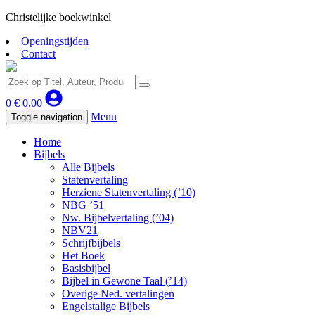
Christelijke boekwinkel
Openingstijden
Contact
0
€
0,00
Menu
Toggle navigation
Home
Bijbels
Alle Bijbels
Statenvertaling
Herziene Statenvertaling (’10)
NBG ’51
Nw. Bijbelvertaling (’04)
NBV21
Schrijfbijbels
Het Boek
Basisbijbel
Bijbel in Gewone Taal (’14)
Overige Ned. vertalingen
Engelstalige Bijbels