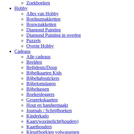
Zoekboeken
Hobby
Alles van Hobby
Borduurpakketten
Bouwpakketten
Diamond Painting
Diamond Painting in overleg
Puzzels
Overig Hobby
Cadeaus
Alle cadeaus
Beelden
Belijdenis/Doop
Bijbelkaarten Kids
Bijbeltabsstickers
Bijbelomslagen
Bijbeltassen
Boekenleggers
Gesprekskaarten
Hout en handgemaakt
Journals / Schrijfboeken
Kinderkado
Kaars/waxinelicht(houders)
Kaarthouders
Kleur(boek)en volwassenen