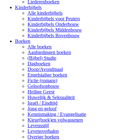
Liederenboeken
Kinderbijbels
Alle kinderbijbels
Kinderbijbels voor Peuters
Kinderbijbels Onderbouw
Kinderbijbels Middenbouw
Kinderbijbels Bovenbouw
Boeken
Alle boeken
Aanbiedingen boeken
(Bijbel) Studie
Dagboeken
Doop/Avondmaal
Engelstalige boeken
Fictie (romans)
Geloofsopbouw
Heilige Geest
Huwelijk & Seksualiteit
Israël / Eindtijd
Jong en geloof
Kennismaking / Evangelisatie
Kleur(boek)en volwassenen
Levensstijl
Levensverhalen
Overige boeken