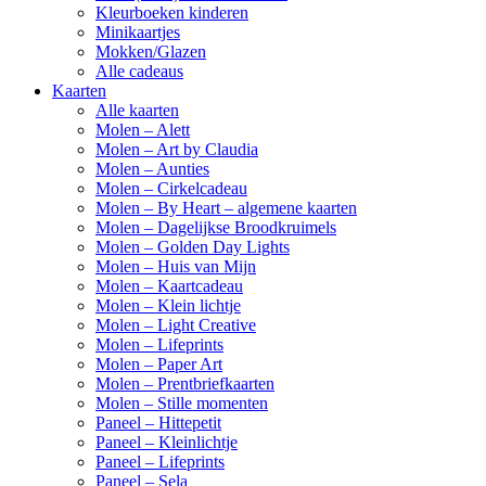
Kleurboeken kinderen
Minikaartjes
Mokken/Glazen
Alle cadeaus
Kaarten
Alle kaarten
Molen – Alett
Molen – Art by Claudia
Molen – Aunties
Molen – Cirkelcadeau
Molen – By Heart – algemene kaarten
Molen – Dagelijkse Broodkruimels
Molen – Golden Day Lights
Molen – Huis van Mijn
Molen – Kaartcadeau
Molen – Klein lichtje
Molen – Light Creative
Molen – Lifeprints
Molen – Paper Art
Molen – Prentbriefkaarten
Molen – Stille momenten
Paneel – Hittepetit
Paneel – Kleinlichtje
Paneel – Lifeprints
Paneel – Sela