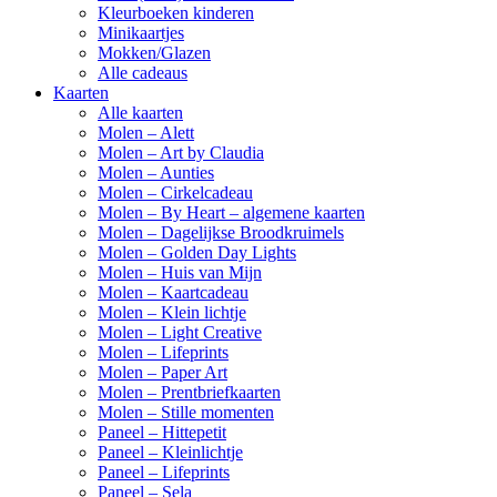
Kleurboeken kinderen
Minikaartjes
Mokken/Glazen
Alle cadeaus
Kaarten
Alle kaarten
Molen – Alett
Molen – Art by Claudia
Molen – Aunties
Molen – Cirkelcadeau
Molen – By Heart – algemene kaarten
Molen – Dagelijkse Broodkruimels
Molen – Golden Day Lights
Molen – Huis van Mijn
Molen – Kaartcadeau
Molen – Klein lichtje
Molen – Light Creative
Molen – Lifeprints
Molen – Paper Art
Molen – Prentbriefkaarten
Molen – Stille momenten
Paneel – Hittepetit
Paneel – Kleinlichtje
Paneel – Lifeprints
Paneel – Sela