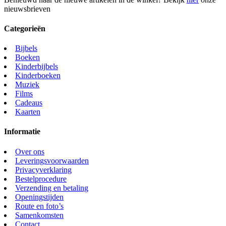
nieuwsbrieven
Categorieën
Bijbels
Boeken
Kinderbijbels
Kinderboeken
Muziek
Films
Cadeaus
Kaarten
Informatie
Over ons
Leveringsvoorwaarden
Privacyverklaring
Bestelprocedure
Verzending en betaling
Openingstijden
Route en foto’s
Samenkomsten
Contact