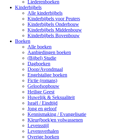
Liederenboeken
Kinderbijbels
Alle kinderbijbels
Kinderbijbels voor Peuters
Kinderbijbels Onderbouw
Kinderbijbels Middenbouw
Kinderbijbels Bovenbouw
Boeken
Alle boeken
Aanbiedingen boeken
(Bijbel) Studie
Dagboeken
Doop/Avondmaal
Engelstalige boeken
Fictie (romans)
Geloofsopbouw
Heilige Geest
Huwelijk & Seksualiteit
Israël / Eindtijd
Jong en geloof
Kennismaking / Evangelisatie
Kleur(boek)en volwassenen
Levensstijl
Levensverhalen
Overige boeken