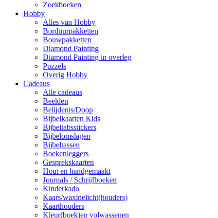
Zoekboeken
Hobby
Alles van Hobby
Borduurpakketten
Bouwpakketten
Diamond Painting
Diamond Painting in overleg
Puzzels
Overig Hobby
Cadeaus
Alle cadeaus
Beelden
Belijdenis/Doop
Bijbelkaarten Kids
Bijbeltabsstickers
Bijbelomslagen
Bijbeltassen
Boekenleggers
Gesprekskaarten
Hout en handgemaakt
Journals / Schrijfboeken
Kinderkado
Kaars/waxinelicht(houders)
Kaarthouders
Kleur(boek)en volwassenen