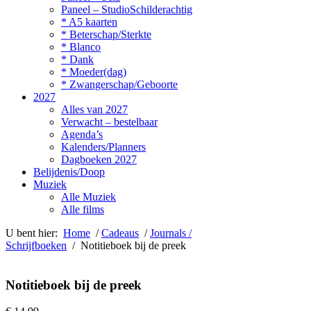
Paneel – StudioSchilderachtig
* A5 kaarten
* Beterschap/Sterkte
* Blanco
* Dank
* Moeder(dag)
* Zwangerschap/Geboorte
2027
Alles van 2027
Verwacht – bestelbaar
Agenda’s
Kalenders/Planners
Dagboeken 2027
Belijdenis/Doop
Muziek
Alle Muziek
Alle films
U bent hier:
Home
/
Cadeaus
/
Journals /
Schrijfboeken
/ Notitieboek bij de preek
Notitieboek bij de preek