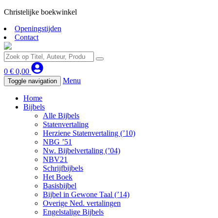
Christelijke boekwinkel
Openingstijden
Contact
0
€
0,00
Menu
Toggle navigation
Home
Bijbels
Alle Bijbels
Statenvertaling
Herziene Statenvertaling (’10)
NBG ’51
Nw. Bijbelvertaling (’04)
NBV21
Schrijfbijbels
Het Boek
Basisbijbel
Bijbel in Gewone Taal (’14)
Overige Ned. vertalingen
Engelstalige Bijbels