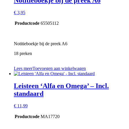
Notitieboekje bij de preek A6
€
3,95
Productcode
65505112
Notitieboekje bij de preek A6
18 preken
Lees meer
Toevoegen aan winkelwagen
Leisteen ‘Alfa en Omega’ – Incl.
standaard
€
11,99
Productcode
MA17720