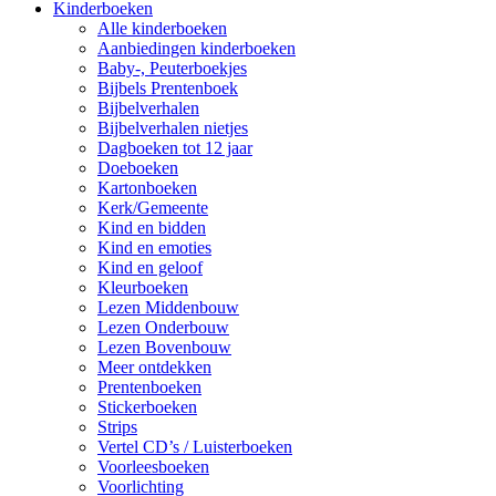
Kinderboeken
Alle kinderboeken
Aanbiedingen kinderboeken
Baby-, Peuterboekjes
Bijbels Prentenboek
Bijbelverhalen
Bijbelverhalen nietjes
Dagboeken tot 12 jaar
Doeboeken
Kartonboeken
Kerk/Gemeente
Kind en bidden
Kind en emoties
Kind en geloof
Kleurboeken
Lezen Middenbouw
Lezen Onderbouw
Lezen Bovenbouw
Meer ontdekken
Prentenboeken
Stickerboeken
Strips
Vertel CD’s / Luisterboeken
Voorleesboeken
Voorlichting