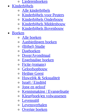
Liederenboeken
Kinderbijbels
Alle kinderbijbels
Kinderbijbels voor Peuters
Kinderbijbels Onderbouw
Kinderbijbels Middenbouw
Kinderbijbels Bovenbouw
Boeken
Alle boeken
Aanbiedingen boeken
(Bijbel) Studie
Dagboeken
Doop/Avondmaal
Engelstalige boeken
Fictie (romans)
Geloofsopbouw
Heilige Geest
Huwelijk & Seksualiteit
Israël / Eindtijd
Jong en geloof
Kennismaking / Evangelisatie
Kleur(boek)en volwassenen
Levensstijl
Levensverhalen
Overige boeken