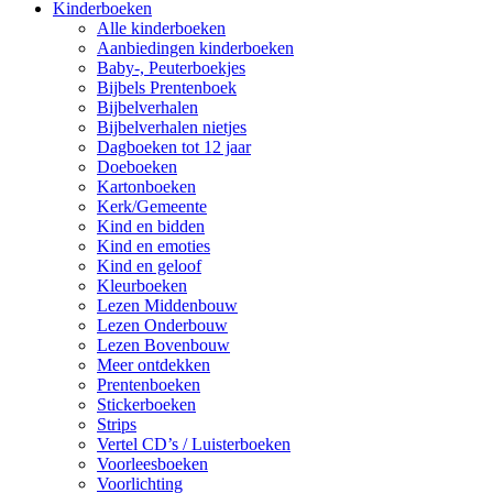
Kinderboeken
Alle kinderboeken
Aanbiedingen kinderboeken
Baby-, Peuterboekjes
Bijbels Prentenboek
Bijbelverhalen
Bijbelverhalen nietjes
Dagboeken tot 12 jaar
Doeboeken
Kartonboeken
Kerk/Gemeente
Kind en bidden
Kind en emoties
Kind en geloof
Kleurboeken
Lezen Middenbouw
Lezen Onderbouw
Lezen Bovenbouw
Meer ontdekken
Prentenboeken
Stickerboeken
Strips
Vertel CD’s / Luisterboeken
Voorleesboeken
Voorlichting