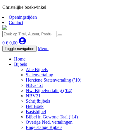
Christelijke boekwinkel
Openingstijden
Contact
0
€
0,00
Menu
Toggle navigation
Home
Bijbels
Alle Bijbels
Statenvertaling
Herziene Statenvertaling (’10)
NBG ’51
Nw. Bijbelvertaling (’04)
NBV21
Schrijfbijbels
Het Boek
Basisbijbel
Bijbel in Gewone Taal (’14)
Overige Ned. vertalingen
Engelstalige Bijbels