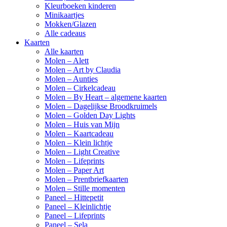
Kleurboeken kinderen
Minikaartjes
Mokken/Glazen
Alle cadeaus
Kaarten
Alle kaarten
Molen – Alett
Molen – Art by Claudia
Molen – Aunties
Molen – Cirkelcadeau
Molen – By Heart – algemene kaarten
Molen – Dagelijkse Broodkruimels
Molen – Golden Day Lights
Molen – Huis van Mijn
Molen – Kaartcadeau
Molen – Klein lichtje
Molen – Light Creative
Molen – Lifeprints
Molen – Paper Art
Molen – Prentbriefkaarten
Molen – Stille momenten
Paneel – Hittepetit
Paneel – Kleinlichtje
Paneel – Lifeprints
Paneel – Sela