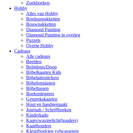
Zoekboeken
Hobby
Alles van Hobby
Borduurpakketten
Bouwpakketten
Diamond Painting
Diamond Painting in overleg
Puzzels
Overig Hobby
Cadeaus
Alle cadeaus
Beelden
Belijdenis/Doop
Bijbelkaarten Kids
Bijbeltabsstickers
Bijbelomslagen
Bijbeltassen
Boekenleggers
Gesprekskaarten
Hout en handgemaakt
Journals / Schrijfboeken
Kinderkado
Kaars/waxinelicht(houders)
Kaarthouders
Kleur(boek)en volwassenen