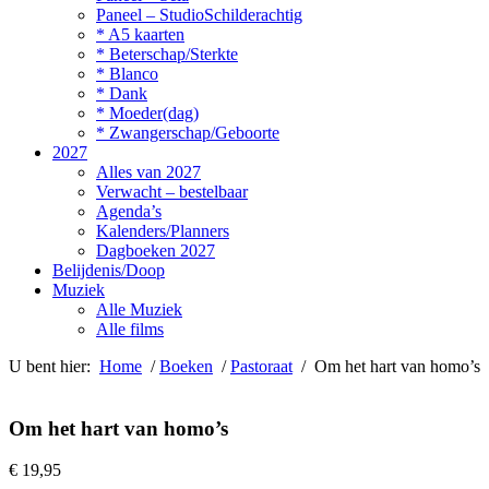
Paneel – StudioSchilderachtig
* A5 kaarten
* Beterschap/Sterkte
* Blanco
* Dank
* Moeder(dag)
* Zwangerschap/Geboorte
2027
Alles van 2027
Verwacht – bestelbaar
Agenda’s
Kalenders/Planners
Dagboeken 2027
Belijdenis/Doop
Muziek
Alle Muziek
Alle films
U bent hier:
Home
/
Boeken
/
Pastoraat
/ Om het hart van homo’s
Om het hart van homo’s
€
19,95