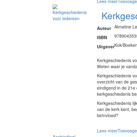
Lees meer
Toevoege
Kerkgesc
Almatine L
Auteur
978904353
ISBN
Kok/Boeke
Uitgever
Kerkgeschiedenis vo
Weten waar je vand
Kerkgeschiedenis vo
overzicht van de ges
eindigend in de 21e 
kerkgeschiedenis be
Kerkgeschiedenis lij
van de kerk kent, be
beïnvloed?
Lees meer
Toevoege
Aanbieding!