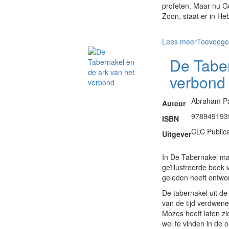
profeten. Maar nu Go
Zoon, staat er in H
Lees meer
Toevoege
De Taber
verbond
Abraham P
Auteur
978949193
ISBN
CLC Publica
Uitgever
In De Tabernakel maa
geïllustreerde boek 
geleden heeft ontwo
De tabernakel uit de 
van de tijd verdwen
Mozes heeft laten z
wel te vinden in de 