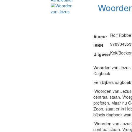
Woorden
Rolf Robbe
Auteur
978904353
ISBN
Kok/Boeke
Uitgever
Woorden van Jezus
Dagboek
Een bijbels dagboek 
‘Woorden van Jezus’
centraal staan. Vroe
profeten. Maar nu Go
Zoon, staat er in H
bijbels dagboek waar
‘Woorden van Jezus’
centraal staan. Vroe