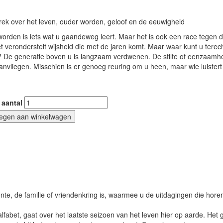
rek over het leven, ouder worden, geloof en de eeuwigheid
orden is iets wat u gaandeweg leert. Maar het is ook een race tegen 
et veronderstelt wijsheid die met de jaren komt. Maar waar kunt u terec
 De generatie boven u is langzaam verdwenen. De stilte of eenzaamh
anvliegen. Misschien is er genoeg reuring om u heen, maar wie luistert
aantal
egen aan winkelwagen
ente, de familie of vriendenkring is, waarmee u de uitdagingen die horen
alfabet, gaat over het laatste seizoen van het leven hier op aarde. Het 