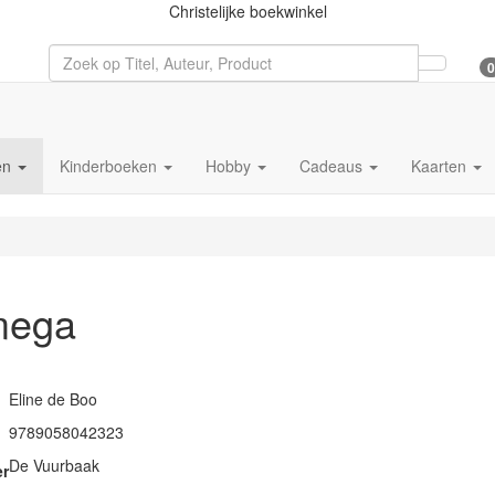
Christelijke boekwinkel
0
en
Kinderboeken
Hobby
Cadeaus
Kaarten
ega
Eline de Boo
9789058042323
De Vuurbaak
er