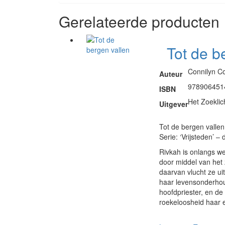
Gerelateerde producten
Tot de b
Connilyn Co
Auteur
978906451
ISBN
Het Zoeklic
Uitgever
Tot de bergen vallen
Serie: ‘Vrijsteden’ – 
Rivkah is onlangs w
door middel van het 
daarvan vlucht ze uit
haar levensonderhou
hoofdpriester, en de 
roekeloosheid haar ei