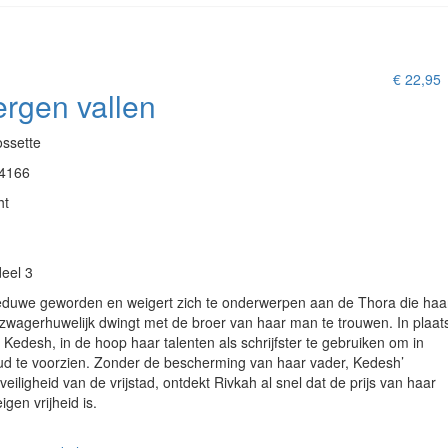
€
22,95
ergen vallen
ssette
4166
ht
deel 3
eduwe geworden en weigert zich te onderwerpen aan de Thora die haa
zwagerhuwelijk dwingt met de broer van haar man te trouwen. In plaat
 Kedesh, in de hoop haar talenten als schrijfster te gebruiken om in
d te voorzien. Zonder de bescherming van haar vader, Kedesh’
veiligheid van de vrijstad, ontdekt Rivkah al snel dat de prijs van haar
gen vrijheid is.