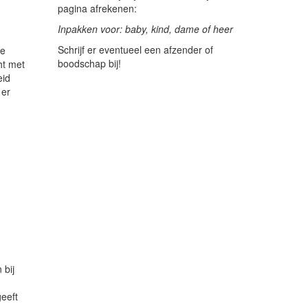
pagina afrekenen:
Inpakken voor: baby, kind, dame of heer
Schrijf er eventueel een afzender of
de
boodschap bij!
ht met
eid
 er
 bij
geeft