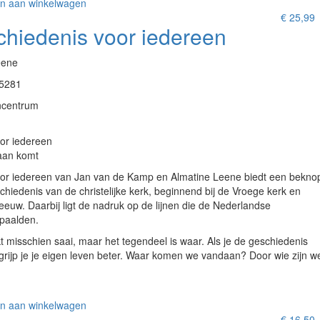
n aan winkelwagen
€
25,99
hiedenis voor iedereen
eene
5281
ncentrum
or iedereen
aan komt
or iedereen van Jan van de Kamp en Almatine Leene biedt een bekno
chiedenis van de christelijke kerk, beginnend bij de Vroege kerk en
eeuw. Daarbij ligt de nadruk op de lijnen die de Nederlandse
paalden.
kt misschien saai, maar het tegendeel is waar. Als je de geschiedenis
grijp je je eigen leven beter. Waar komen we vandaan? Door wie zijn w
n aan winkelwagen
€
16,50