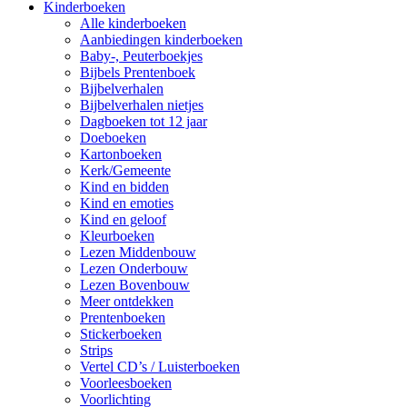
Kinderboeken
Alle kinderboeken
Aanbiedingen kinderboeken
Baby-, Peuterboekjes
Bijbels Prentenboek
Bijbelverhalen
Bijbelverhalen nietjes
Dagboeken tot 12 jaar
Doeboeken
Kartonboeken
Kerk/Gemeente
Kind en bidden
Kind en emoties
Kind en geloof
Kleurboeken
Lezen Middenbouw
Lezen Onderbouw
Lezen Bovenbouw
Meer ontdekken
Prentenboeken
Stickerboeken
Strips
Vertel CD’s / Luisterboeken
Voorleesboeken
Voorlichting