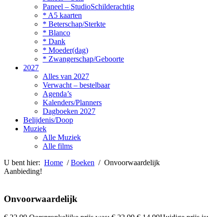
Paneel – StudioSchilderachtig
* A5 kaarten
* Beterschap/Sterkte
* Blanco
* Dank
* Moeder(dag)
* Zwangerschap/Geboorte
2027
Alles van 2027
Verwacht – bestelbaar
Agenda’s
Kalenders/Planners
Dagboeken 2027
Belijdenis/Doop
Muziek
Alle Muziek
Alle films
U bent hier:
Home
/
Boeken
/ Onvoorwaardelijk
Aanbieding!
Onvoorwaardelijk