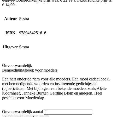
€
22,99
Oorspronkelijke prijs was: € 22,99.
€
14,99
Huidige prijs is:
€ 14,99.
Auteur
Sestra
ISBN
9789464251616
Uitgever
Sestra
Onvoorwaardelijk
Bemoedigingsboek voor moeders
Een hart onder de riem voor alle moeders. Een mooi cadeauboek,
met bemoedigende woorden en inspirerende gedichtjes en
(bijbel)citaten. Met bijdragen van bekende moeders zoals Alette
Koornneef, Janneke Burger, Gerdine Blom en anderen. Heel
geschikt voor Moederdag.
Onvoorwaardelijk aantal