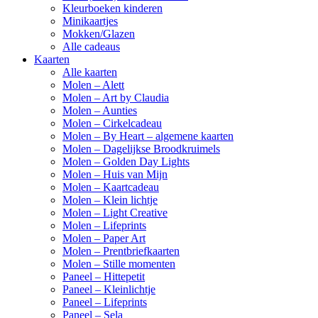
Kleurboeken kinderen
Minikaartjes
Mokken/Glazen
Alle cadeaus
Kaarten
Alle kaarten
Molen – Alett
Molen – Art by Claudia
Molen – Aunties
Molen – Cirkelcadeau
Molen – By Heart – algemene kaarten
Molen – Dagelijkse Broodkruimels
Molen – Golden Day Lights
Molen – Huis van Mijn
Molen – Kaartcadeau
Molen – Klein lichtje
Molen – Light Creative
Molen – Lifeprints
Molen – Paper Art
Molen – Prentbriefkaarten
Molen – Stille momenten
Paneel – Hittepetit
Paneel – Kleinlichtje
Paneel – Lifeprints
Paneel – Sela