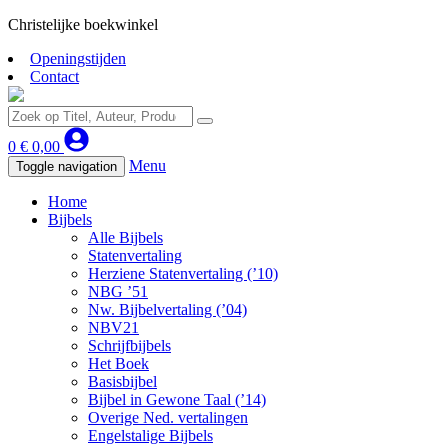
Christelijke boekwinkel
Openingstijden
Contact
0
€
0,00
Menu
Toggle navigation
Home
Bijbels
Alle Bijbels
Statenvertaling
Herziene Statenvertaling (’10)
NBG ’51
Nw. Bijbelvertaling (’04)
NBV21
Schrijfbijbels
Het Boek
Basisbijbel
Bijbel in Gewone Taal (’14)
Overige Ned. vertalingen
Engelstalige Bijbels