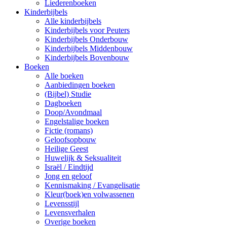
Liederenboeken
Kinderbijbels
Alle kinderbijbels
Kinderbijbels voor Peuters
Kinderbijbels Onderbouw
Kinderbijbels Middenbouw
Kinderbijbels Bovenbouw
Boeken
Alle boeken
Aanbiedingen boeken
(Bijbel) Studie
Dagboeken
Doop/Avondmaal
Engelstalige boeken
Fictie (romans)
Geloofsopbouw
Heilige Geest
Huwelijk & Seksualiteit
Israël / Eindtijd
Jong en geloof
Kennismaking / Evangelisatie
Kleur(boek)en volwassenen
Levensstijl
Levensverhalen
Overige boeken