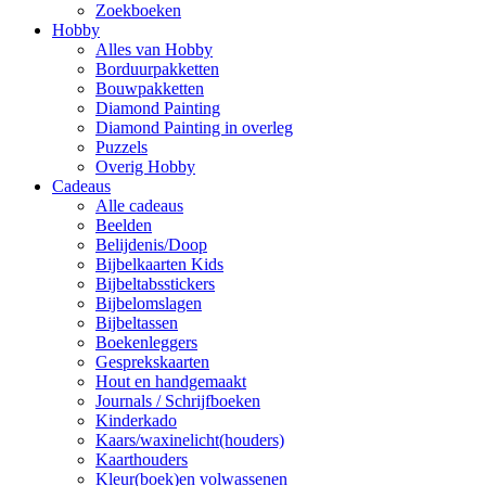
Zoekboeken
Hobby
Alles van Hobby
Borduurpakketten
Bouwpakketten
Diamond Painting
Diamond Painting in overleg
Puzzels
Overig Hobby
Cadeaus
Alle cadeaus
Beelden
Belijdenis/Doop
Bijbelkaarten Kids
Bijbeltabsstickers
Bijbelomslagen
Bijbeltassen
Boekenleggers
Gesprekskaarten
Hout en handgemaakt
Journals / Schrijfboeken
Kinderkado
Kaars/waxinelicht(houders)
Kaarthouders
Kleur(boek)en volwassenen