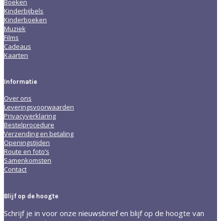
Boeken
Kinderbijbels
Kinderboeken
Muziek
Films
Cadeaus
Kaarten
Informatie
Over ons
Leveringsvoorwaarden
Privacyverklaring
Bestelprocedure
Verzending en betaling
Openingstijden
Route en foto’s
Samenkomsten
Contact
Blijf op de hoogte
Schrijf je in voor onze nieuwsbrief en blijf op de hoogte van