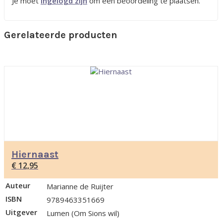
Je moet
ingelogd zijn
om een beoordeling te plaatsen.
Gerelateerde producten
Hiernaast
€
12,95
Auteur
Marianne de Ruijter
ISBN
9789463351669
Uitgever
Lumen (Om Sions wil)