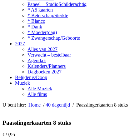
Paneel – StudioSchilderachtig
* A5 kaarten
* Beterschap/Sterkte
* Blanco
* Dank
* Moeder(dag)
* Zwangerschap/Geboorte
2027
Alles van 2027
Verwacht – bestelbaar
Agenda’s
Kalenders/Planners
Dagboeken 2027
Belijdenis/Doop
Muziek
Alle Muziek
Alle films
U bent hier:
Home
/
40 dagentijd
/ Paasslingerkaarten 8 stuks
Paasslingerkaarten 8 stuks
€
9,95