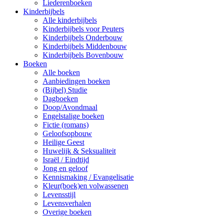
Liederenboeken
Kinderbijbels
Alle kinderbijbels
Kinderbijbels voor Peuters
Kinderbijbels Onderbouw
Kinderbijbels Middenbouw
Kinderbijbels Bovenbouw
Boeken
Alle boeken
Aanbiedingen boeken
(Bijbel) Studie
Dagboeken
Doop/Avondmaal
Engelstalige boeken
Fictie (romans)
Geloofsopbouw
Heilige Geest
Huwelijk & Seksualiteit
Israël / Eindtijd
Jong en geloof
Kennismaking / Evangelisatie
Kleur(boek)en volwassenen
Levensstijl
Levensverhalen
Overige boeken