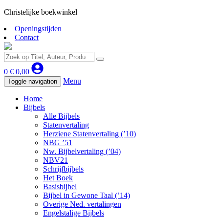
Christelijke boekwinkel
Openingstijden
Contact
0
€
0,00
Menu
Toggle navigation
Home
Bijbels
Alle Bijbels
Statenvertaling
Herziene Statenvertaling (’10)
NBG ’51
Nw. Bijbelvertaling (’04)
NBV21
Schrijfbijbels
Het Boek
Basisbijbel
Bijbel in Gewone Taal (’14)
Overige Ned. vertalingen
Engelstalige Bijbels