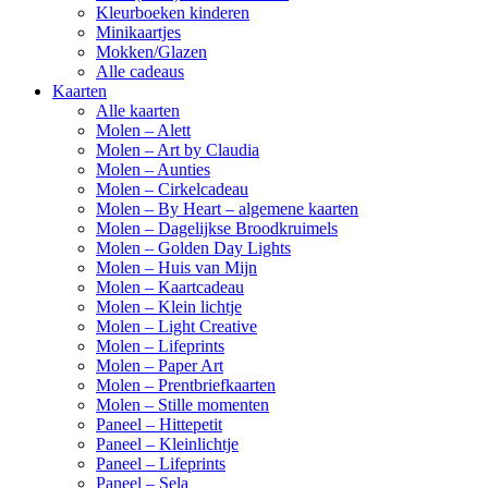
Kleurboeken kinderen
Minikaartjes
Mokken/Glazen
Alle cadeaus
Kaarten
Alle kaarten
Molen – Alett
Molen – Art by Claudia
Molen – Aunties
Molen – Cirkelcadeau
Molen – By Heart – algemene kaarten
Molen – Dagelijkse Broodkruimels
Molen – Golden Day Lights
Molen – Huis van Mijn
Molen – Kaartcadeau
Molen – Klein lichtje
Molen – Light Creative
Molen – Lifeprints
Molen – Paper Art
Molen – Prentbriefkaarten
Molen – Stille momenten
Paneel – Hittepetit
Paneel – Kleinlichtje
Paneel – Lifeprints
Paneel – Sela