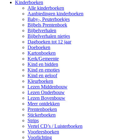
Kinderboeken
Alle kinderboeken
Aanbiedingen kinderboeken
Baby-, Peuterboekjes
Bijbels Prentenboek
Bijbelverhalen
Bijbelverhalen nietjes
Dagboeken tot 12 jaar
Doeboeken
Kartonboeken
Kerk/Gemeente
Kind en bidden
Kind en emoties
Kind en geloof
Kleurboeken
Lezen Middenbouw
Lezen Onderbouw
Lezen Bovenbouw
Meer ontdekken
Prentenboeken
Stickerboeken
Strips
Vertel CD’s / Luisterboeken
Voorleesboeken
Voorlichting