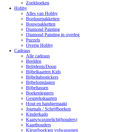
Zoekboeken
Hobby
Alles van Hobby
Borduurpakketten
Bouwpakketten
Diamond Painting
Diamond Painting in overleg
Puzzels
Overig Hobby
Cadeaus
Alle cadeaus
Beelden
Belijdenis/Doop
Bijbelkaarten Kids
Bijbeltabsstickers
Bijbelomslagen
Bijbeltassen
Boekenleggers
Gesprekskaarten
Hout en handgemaakt
Journals / Schrijfboeken
Kinderkado
Kaars/waxinelicht(houders)
Kaarthouders
Kleur(boek)en volwassenen