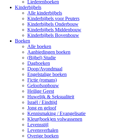
Liederenboeken
Kinderbijbels
Alle kinderbijbels
Kinderbijbels voor Peuters
Kinderbijbels Onderbouw
Kinderbijbels Middenbouw
Kinderbijbels Bovenbouw
Boeken
Alle boeken
Aanbiedingen boeken
(Bijbel) Studie
Dagboeken
Doop/Avondmaal
Engelstalige boeken
Fictie (romans)
Geloofsopbouw
Heilige Geest
Huwelijk & Seksualiteit
Israël / Eindtijd
Jong en geloof
Kennismaking / Evangelisatie
Kleur(boek)en volwassenen
Levensstijl
Levensverhalen
Overige boeken