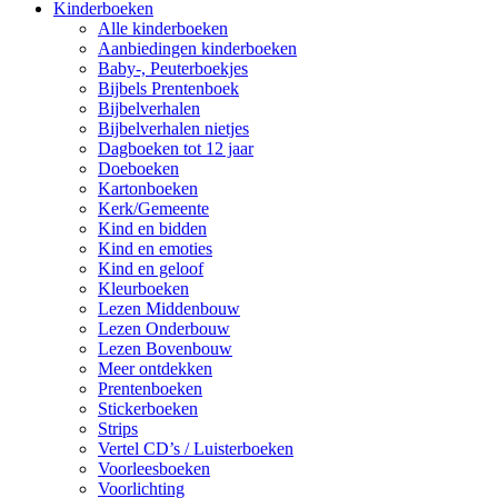
Kinderboeken
Alle kinderboeken
Aanbiedingen kinderboeken
Baby-, Peuterboekjes
Bijbels Prentenboek
Bijbelverhalen
Bijbelverhalen nietjes
Dagboeken tot 12 jaar
Doeboeken
Kartonboeken
Kerk/Gemeente
Kind en bidden
Kind en emoties
Kind en geloof
Kleurboeken
Lezen Middenbouw
Lezen Onderbouw
Lezen Bovenbouw
Meer ontdekken
Prentenboeken
Stickerboeken
Strips
Vertel CD’s / Luisterboeken
Voorleesboeken
Voorlichting