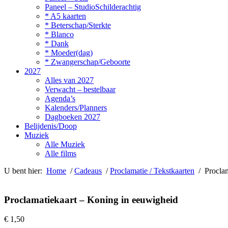
Paneel – StudioSchilderachtig
* A5 kaarten
* Beterschap/Sterkte
* Blanco
* Dank
* Moeder(dag)
* Zwangerschap/Geboorte
2027
Alles van 2027
Verwacht – bestelbaar
Agenda’s
Kalenders/Planners
Dagboeken 2027
Belijdenis/Doop
Muziek
Alle Muziek
Alle films
U bent hier:
Home
/
Cadeaus
/
Proclamatie / Tekstkaarten
/ Proclam
Proclamatiekaart – Koning in eeuwigheid
€
1,50