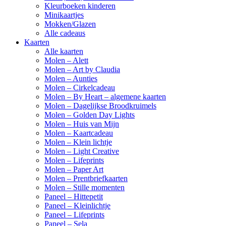
Kleurboeken kinderen
Minikaartjes
Mokken/Glazen
Alle cadeaus
Kaarten
Alle kaarten
Molen – Alett
Molen – Art by Claudia
Molen – Aunties
Molen – Cirkelcadeau
Molen – By Heart – algemene kaarten
Molen – Dagelijkse Broodkruimels
Molen – Golden Day Lights
Molen – Huis van Mijn
Molen – Kaartcadeau
Molen – Klein lichtje
Molen – Light Creative
Molen – Lifeprints
Molen – Paper Art
Molen – Prentbriefkaarten
Molen – Stille momenten
Paneel – Hittepetit
Paneel – Kleinlichtje
Paneel – Lifeprints
Paneel – Sela