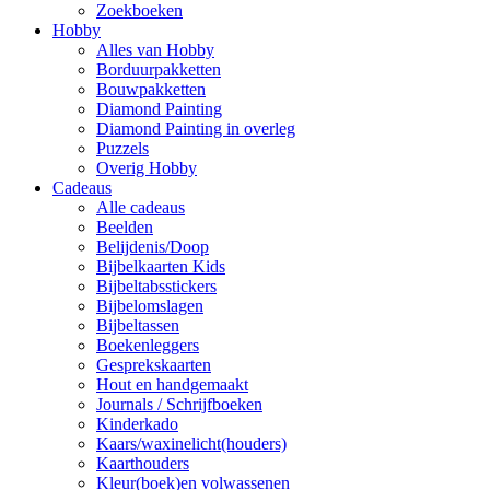
Zoekboeken
Hobby
Alles van Hobby
Borduurpakketten
Bouwpakketten
Diamond Painting
Diamond Painting in overleg
Puzzels
Overig Hobby
Cadeaus
Alle cadeaus
Beelden
Belijdenis/Doop
Bijbelkaarten Kids
Bijbeltabsstickers
Bijbelomslagen
Bijbeltassen
Boekenleggers
Gesprekskaarten
Hout en handgemaakt
Journals / Schrijfboeken
Kinderkado
Kaars/waxinelicht(houders)
Kaarthouders
Kleur(boek)en volwassenen