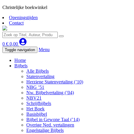
Christelijke boekwinkel
Openingstijden
Contact
0
€
0,00
Menu
Toggle navigation
Home
Bijbels
Alle Bijbels
Statenvertaling
Herziene Statenvertaling (’10)
NBG ’51
Nw. Bijbelvertaling (’04)
NBV21
Schrijfbijbels
Het Boek
Basisbijbel
Bijbel in Gewone Taal (’14)
Overige Ned. vertalingen
Engelstalige Bijbels