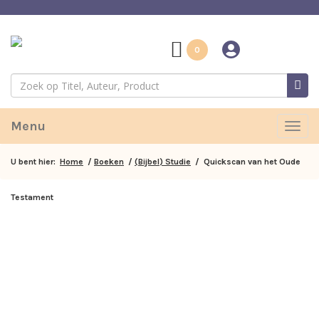
0
Menu
Togg
navig
U bent hier:
Home
/
Boeken
/
(Bijbel) Studie
/ Quickscan van het Oude
Testament