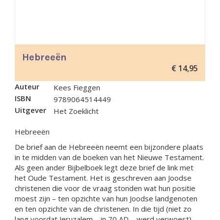
Hebreeën
€
14,95
Auteur
Kees Fieggen
ISBN
9789064514449
Uitgever
Het Zoeklicht
Hebreeën
De brief aan de Hebreeën neemt een bijzondere plaats
in te midden van de boeken van het Nieuwe Testament.
Als geen ander Bijbelboek legt deze brief de link met
het Oude Testament. Het is geschreven aan Joodse
christenen die voor de vraag stonden wat hun positie
moest zijn – ten opzichte van hun Joodse landgenoten
en ten opzichte van de christenen. In die tijd (niet zo
lang voordat Jeruzalem – in 70 AD – werd verwoest)