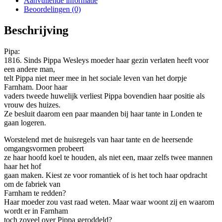
Aanvullende informatie
Beoordelingen (0)
Beschrijving
Pipa:
1816. Sinds Pippa Wesleys moeder haar gezin verlaten heeft voor
een andere man,
telt Pippa niet meer mee in het sociale leven van het dorpje
Farnham. Door haar
vaders tweede huwelijk verliest Pippa bovendien haar positie als
vrouw des huizes.
Ze besluit daarom een paar maanden bij haar tante in Londen te
gaan logeren.
Worstelend met de huisregels van haar tante en de heersende
omgangsvormen probeert
ze haar hoofd koel te houden, als niet een, maar zelfs twee mannen
haar het hof
gaan maken. Kiest ze voor romantiek of is het toch haar opdracht
om de fabriek van
Farnham te redden?
Haar moeder zou vast raad weten. Maar waar woont zij en waarom
wordt er in Farnham
toch zoveel over Pippa geroddeld?