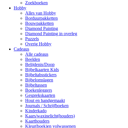
Zoekboeken
Hobby
Alles van Hobby
Borduurpakketten
Bouwpakketten
Diamond Painting
Diamond Painting in overleg
Puzzels
Overig Hobby
Cadeaus
Alle cadeaus
Beelden
Belijdenis/Doop
Bijbelkaarten Kids
Bijbeltabsstickers
Bijbelomslagen
Bijbeltassen
Boekenleggers
Gesprekskaarten
Hout en handgemaakt
Journals / Schrijfboeken
Kinderkado
Kaars/waxinelicht(houders)
Kaarthouders
Kleur(boek)en volwassenen