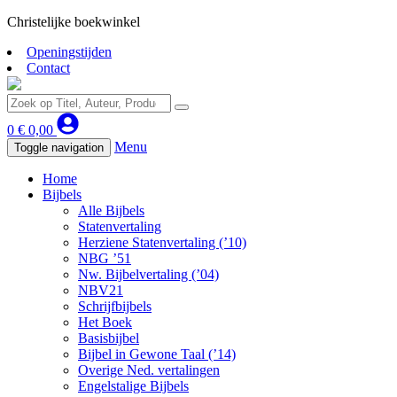
Christelijke boekwinkel
Openingstijden
Contact
0
€
0,00
Menu
Toggle navigation
Home
Bijbels
Alle Bijbels
Statenvertaling
Herziene Statenvertaling (’10)
NBG ’51
Nw. Bijbelvertaling (’04)
NBV21
Schrijfbijbels
Het Boek
Basisbijbel
Bijbel in Gewone Taal (’14)
Overige Ned. vertalingen
Engelstalige Bijbels