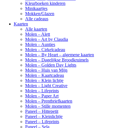
Kleurboeken kinderen
Minikaartjes
Mokken/Glazen
Alle cadeaus
Kaarten
Alle kaarten
Molen – Alett
Molen – Art by Claudia
Molen – Aunties
Molen – Cirkelcadeau
Molen – By Heart – algemene kaarten
Molen – Dagelijkse Broodkruimels
Molen – Golden Day Lights
Molen – Huis van Mijn
Molen – Kaartcadeau
Molen – Klein lichtje
Molen – Light Creative
Molen – Lifeprints
Molen – Paper Art
Molen – Prentbriefkaarten
Molen – Stille momenten
Paneel – Hittepetit
Paneel – Kleinlichtje
Paneel – Lifeprints
Paneel – Sela