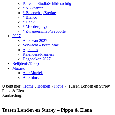
Paneel – StudioSchilderachtig
* A5 kaarten
* Beterschap/Sterkte
* Blanco
* Dank
* Moeder(dag)
* Zwangerschap/Geboorte
2027
Alles van 2027
Verwacht – bestelbaar
Agenda’s
Kalenders/Planners
Dagboeken 2027
Belijdenis/Doop
Muziek
Alle Muziek
Alle films
U bent hier:
Home
/
Boeken
/
Fictie
/ Tussen Londen en Surrey –
Pippa & Elena
Aanbieding!
Tussen Londen en Surrey – Pippa & Elena