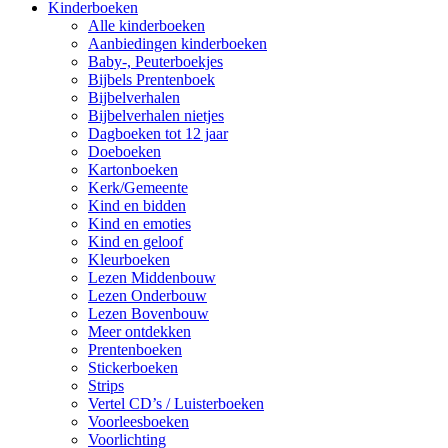
Kinderboeken
Alle kinderboeken
Aanbiedingen kinderboeken
Baby-, Peuterboekjes
Bijbels Prentenboek
Bijbelverhalen
Bijbelverhalen nietjes
Dagboeken tot 12 jaar
Doeboeken
Kartonboeken
Kerk/Gemeente
Kind en bidden
Kind en emoties
Kind en geloof
Kleurboeken
Lezen Middenbouw
Lezen Onderbouw
Lezen Bovenbouw
Meer ontdekken
Prentenboeken
Stickerboeken
Strips
Vertel CD’s / Luisterboeken
Voorleesboeken
Voorlichting