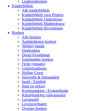
Liederenboeken
Kinderbijbels
Alle kinderbijbels
Kinderbijbels voor Peuters
Kinderbijbels Onderbouw
Kinderbijbels Middenbouw
Kinderbijbels Bovenbouw
Boeken
Alle boeken
Aanbiedingen boeken
(Bijbel) Studie
Dagboeken
Doop/Avondmaal
Engelstalige boeken
Fictie (romans)
Geloofsopbouw
Heilige Geest
Huwelijk & Seksualiteit
Israël / Eindtijd
Jong en geloof
Kennismaking / Evangelisatie
Kleur(boek)en volwassenen
Levensstijl
Levensverhalen
Overige boeken