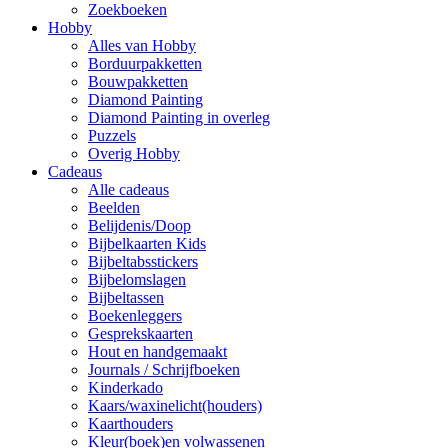
Zoekboeken
Hobby
Alles van Hobby
Borduurpakketten
Bouwpakketten
Diamond Painting
Diamond Painting in overleg
Puzzels
Overig Hobby
Cadeaus
Alle cadeaus
Beelden
Belijdenis/Doop
Bijbelkaarten Kids
Bijbeltabsstickers
Bijbelomslagen
Bijbeltassen
Boekenleggers
Gesprekskaarten
Hout en handgemaakt
Journals / Schrijfboeken
Kinderkado
Kaars/waxinelicht(houders)
Kaarthouders
Kleur(boek)en volwassenen