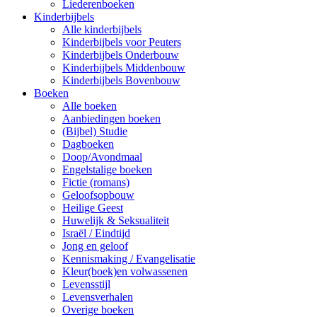
Liederenboeken
Kinderbijbels
Alle kinderbijbels
Kinderbijbels voor Peuters
Kinderbijbels Onderbouw
Kinderbijbels Middenbouw
Kinderbijbels Bovenbouw
Boeken
Alle boeken
Aanbiedingen boeken
(Bijbel) Studie
Dagboeken
Doop/Avondmaal
Engelstalige boeken
Fictie (romans)
Geloofsopbouw
Heilige Geest
Huwelijk & Seksualiteit
Israël / Eindtijd
Jong en geloof
Kennismaking / Evangelisatie
Kleur(boek)en volwassenen
Levensstijl
Levensverhalen
Overige boeken