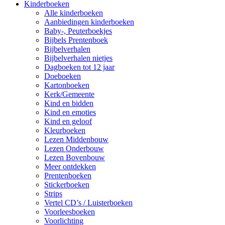
Kinderboeken
Alle kinderboeken
Aanbiedingen kinderboeken
Baby-, Peuterboekjes
Bijbels Prentenboek
Bijbelverhalen
Bijbelverhalen nietjes
Dagboeken tot 12 jaar
Doeboeken
Kartonboeken
Kerk/Gemeente
Kind en bidden
Kind en emoties
Kind en geloof
Kleurboeken
Lezen Middenbouw
Lezen Onderbouw
Lezen Bovenbouw
Meer ontdekken
Prentenboeken
Stickerboeken
Strips
Vertel CD’s / Luisterboeken
Voorleesboeken
Voorlichting