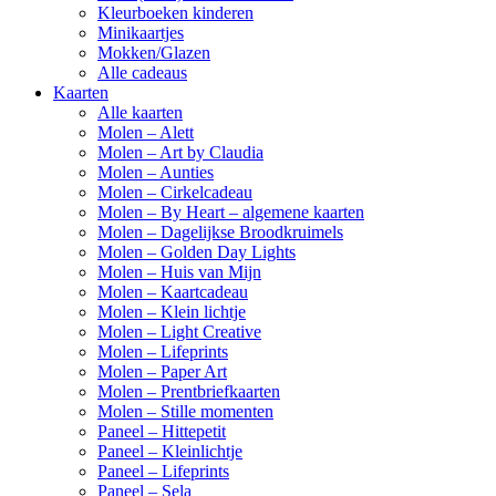
Kleurboeken kinderen
Minikaartjes
Mokken/Glazen
Alle cadeaus
Kaarten
Alle kaarten
Molen – Alett
Molen – Art by Claudia
Molen – Aunties
Molen – Cirkelcadeau
Molen – By Heart – algemene kaarten
Molen – Dagelijkse Broodkruimels
Molen – Golden Day Lights
Molen – Huis van Mijn
Molen – Kaartcadeau
Molen – Klein lichtje
Molen – Light Creative
Molen – Lifeprints
Molen – Paper Art
Molen – Prentbriefkaarten
Molen – Stille momenten
Paneel – Hittepetit
Paneel – Kleinlichtje
Paneel – Lifeprints
Paneel – Sela