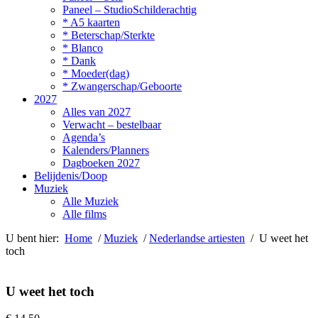
Paneel – StudioSchilderachtig
* A5 kaarten
* Beterschap/Sterkte
* Blanco
* Dank
* Moeder(dag)
* Zwangerschap/Geboorte
2027
Alles van 2027
Verwacht – bestelbaar
Agenda’s
Kalenders/Planners
Dagboeken 2027
Belijdenis/Doop
Muziek
Alle Muziek
Alle films
U bent hier:
Home
/
Muziek
/
Nederlandse artiesten
/ U weet het
toch
U weet het toch