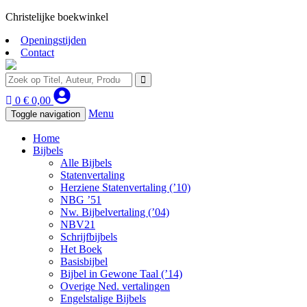
Christelijke boekwinkel
Openingstijden
Contact
0
€
0,00
Menu
Toggle navigation
Home
Bijbels
Alle Bijbels
Statenvertaling
Herziene Statenvertaling (’10)
NBG ’51
Nw. Bijbelvertaling (’04)
NBV21
Schrijfbijbels
Het Boek
Basisbijbel
Bijbel in Gewone Taal (’14)
Overige Ned. vertalingen
Engelstalige Bijbels