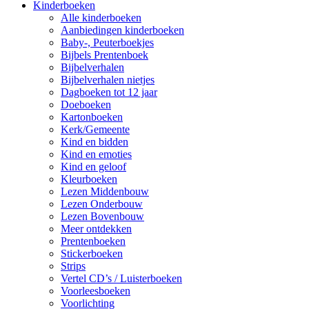
Kinderboeken
Alle kinderboeken
Aanbiedingen kinderboeken
Baby-, Peuterboekjes
Bijbels Prentenboek
Bijbelverhalen
Bijbelverhalen nietjes
Dagboeken tot 12 jaar
Doeboeken
Kartonboeken
Kerk/Gemeente
Kind en bidden
Kind en emoties
Kind en geloof
Kleurboeken
Lezen Middenbouw
Lezen Onderbouw
Lezen Bovenbouw
Meer ontdekken
Prentenboeken
Stickerboeken
Strips
Vertel CD’s / Luisterboeken
Voorleesboeken
Voorlichting