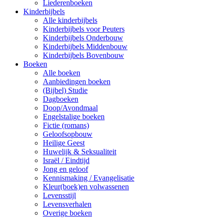
Liederenboeken
Kinderbijbels
Alle kinderbijbels
Kinderbijbels voor Peuters
Kinderbijbels Onderbouw
Kinderbijbels Middenbouw
Kinderbijbels Bovenbouw
Boeken
Alle boeken
Aanbiedingen boeken
(Bijbel) Studie
Dagboeken
Doop/Avondmaal
Engelstalige boeken
Fictie (romans)
Geloofsopbouw
Heilige Geest
Huwelijk & Seksualiteit
Israël / Eindtijd
Jong en geloof
Kennismaking / Evangelisatie
Kleur(boek)en volwassenen
Levensstijl
Levensverhalen
Overige boeken