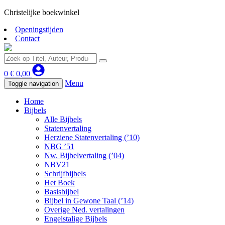
Christelijke boekwinkel
Openingstijden
Contact
0
€
0,00
Menu
Toggle navigation
Home
Bijbels
Alle Bijbels
Statenvertaling
Herziene Statenvertaling (’10)
NBG ’51
Nw. Bijbelvertaling (’04)
NBV21
Schrijfbijbels
Het Boek
Basisbijbel
Bijbel in Gewone Taal (’14)
Overige Ned. vertalingen
Engelstalige Bijbels