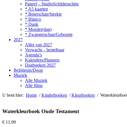
Paneel – StudioSchilderachtig
* A5 kaarten
* Beterschap/Sterkte
* Blanco
* Dank
* Moeder(dag)
* Zwangerschap/Geboorte
2027
Alles van 2027
Verwacht – bestelbaar
Agenda’s
Kalenders/Planners
Dagboeken 2027
Belijdenis/Doop
Muziek
Alle Muziek
Alle films
U bent hier:
Home
/
Kinderboeken
/
Kleurboeken
/ Waterkleurboe
Waterkleurboek Oude Testament
€
11,99