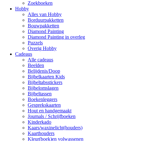
Zoekboeken
Hobby
Alles van Hobby
Borduurpakketten
Bouwpakketten
Diamond Painting
Diamond Painting in overleg
Puzzels
Overig Hobby
Cadeaus
Alle cadeaus
Beelden
Belijdenis/Doop
Bijbelkaarten Kids
Bijbeltabsstickers
Bijbelomslagen
Bijbeltassen
Boekenleggers
Gesprekskaarten
Hout en handgemaakt
Journals / Schrijfboeken
Kinderkado
Kaars/waxinelicht(houders)
Kaarthouders
Kleur(boek)en volwassenen