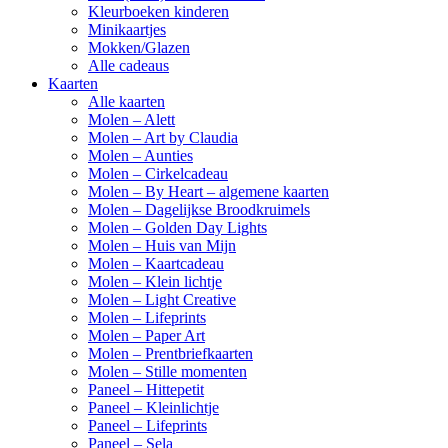
Kleurboeken kinderen
Minikaartjes
Mokken/Glazen
Alle cadeaus
Kaarten
Alle kaarten
Molen – Alett
Molen – Art by Claudia
Molen – Aunties
Molen – Cirkelcadeau
Molen – By Heart – algemene kaarten
Molen – Dagelijkse Broodkruimels
Molen – Golden Day Lights
Molen – Huis van Mijn
Molen – Kaartcadeau
Molen – Klein lichtje
Molen – Light Creative
Molen – Lifeprints
Molen – Paper Art
Molen – Prentbriefkaarten
Molen – Stille momenten
Paneel – Hittepetit
Paneel – Kleinlichtje
Paneel – Lifeprints
Paneel – Sela