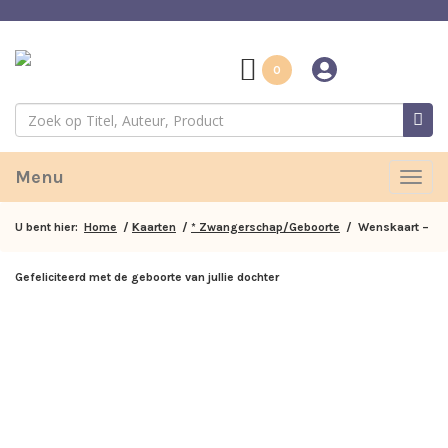
0
Menu
Togg
navig
U bent hier:
Home
/
Kaarten
/
* Zwangerschap/Geboorte
/ Wenskaart –
Gefeliciteerd met de geboorte van jullie dochter