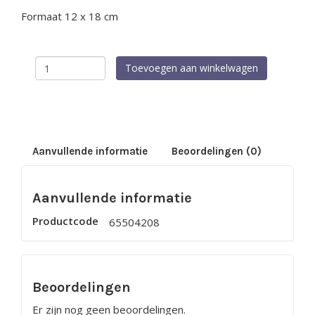
Formaat 12 x 18 cm
Wenskaart
Toevoegen aan winkelwagen
-
Gefeliciteerd
met
de
geboorte
van
jullie
Aanvullende informatie
Beoordelingen (0)
dochter
aantal
Aanvullende informatie
Productcode
65504208
Beoordelingen
Er zijn nog geen beoordelingen.