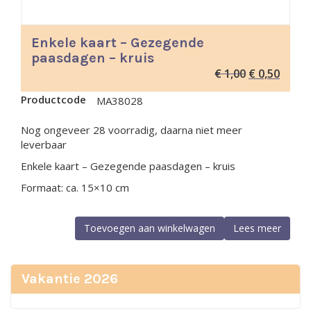
Enkele kaart – Gezegende
paasdagen – kruis
Oorspronkeli
Huidig
€
1,00
€
0,50
prijs
prijs
Productcode
MA38028
was:
is:
€ 1,00.
€ 0,50
Nog ongeveer 28 voorradig, daarna niet meer
leverbaar
Enkele kaart – Gezegende paasdagen – kruis
Formaat: ca. 15×10 cm
Toevoegen aan winkelwagen
Lees meer
Vakantie 2026