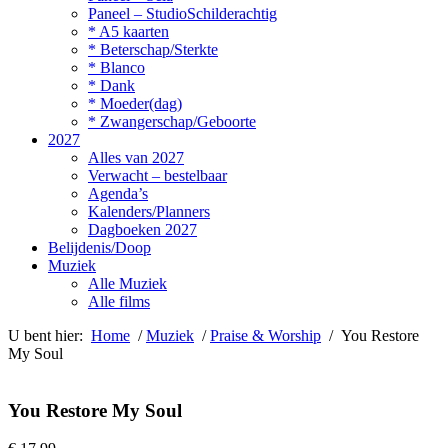
Paneel – StudioSchilderachtig
* A5 kaarten
* Beterschap/Sterkte
* Blanco
* Dank
* Moeder(dag)
* Zwangerschap/Geboorte
2027
Alles van 2027
Verwacht – bestelbaar
Agenda’s
Kalenders/Planners
Dagboeken 2027
Belijdenis/Doop
Muziek
Alle Muziek
Alle films
U bent hier:
Home
/
Muziek
/
Praise & Worship
/ You Restore
My Soul
You Restore My Soul