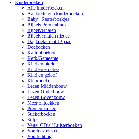
Kinderboeken
Alle kinderboeken
Aanbiedingen kinderboeken
Baby-, Peuterboekjes
Bijbels Prentenboek
Bijbelverhalen
Bijbelverhalen nietjes
Dagboeken tot 12 jaar
Doeboeken
Kartonboeken
Kerk/Gemeente
Kind en bidden
Kind en emoties
Kind en geloof
Kleurboeken
Lezen Middenbouw
Lezen Onderbouw
Lezen Bovenbouw
Meer ontdekken
Prentenboeken
Stickerboeken
Strips
Vertel CD’s / Luisterboeken
Voorleesboeken
Voorlichting