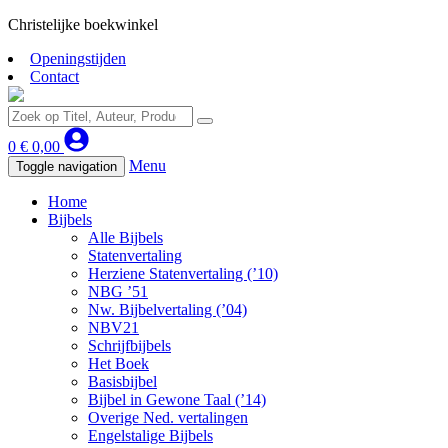
Christelijke boekwinkel
Openingstijden
Contact
0
€
0,00
Menu
Toggle navigation
Home
Bijbels
Alle Bijbels
Statenvertaling
Herziene Statenvertaling (’10)
NBG ’51
Nw. Bijbelvertaling (’04)
NBV21
Schrijfbijbels
Het Boek
Basisbijbel
Bijbel in Gewone Taal (’14)
Overige Ned. vertalingen
Engelstalige Bijbels