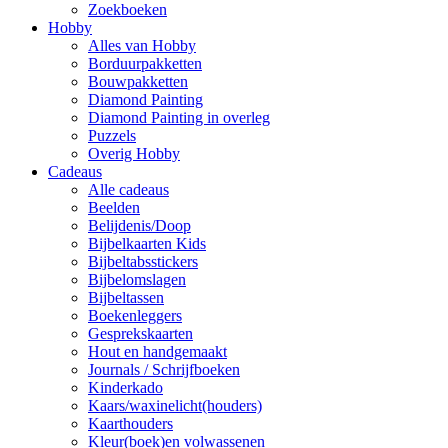
Zoekboeken
Hobby
Alles van Hobby
Borduurpakketten
Bouwpakketten
Diamond Painting
Diamond Painting in overleg
Puzzels
Overig Hobby
Cadeaus
Alle cadeaus
Beelden
Belijdenis/Doop
Bijbelkaarten Kids
Bijbeltabsstickers
Bijbelomslagen
Bijbeltassen
Boekenleggers
Gesprekskaarten
Hout en handgemaakt
Journals / Schrijfboeken
Kinderkado
Kaars/waxinelicht(houders)
Kaarthouders
Kleur(boek)en volwassenen