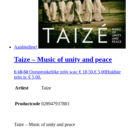
Aanbieding!
Taize – Music of unity and peace
€
18,50
Oorspronkelijke prijs was: € 18,50.
€
5,00
Huidige
prijs is: € 5,00.
Artiest
Taize
Productcode
028947937883
Taize – Music of unity and peace