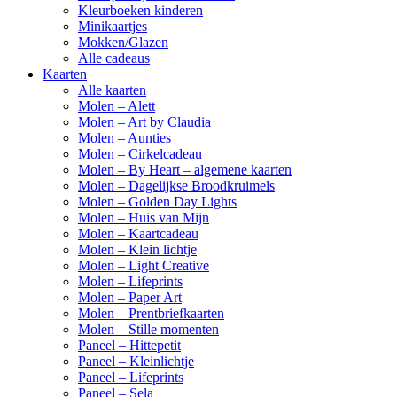
Kleurboeken kinderen
Minikaartjes
Mokken/Glazen
Alle cadeaus
Kaarten
Alle kaarten
Molen – Alett
Molen – Art by Claudia
Molen – Aunties
Molen – Cirkelcadeau
Molen – By Heart – algemene kaarten
Molen – Dagelijkse Broodkruimels
Molen – Golden Day Lights
Molen – Huis van Mijn
Molen – Kaartcadeau
Molen – Klein lichtje
Molen – Light Creative
Molen – Lifeprints
Molen – Paper Art
Molen – Prentbriefkaarten
Molen – Stille momenten
Paneel – Hittepetit
Paneel – Kleinlichtje
Paneel – Lifeprints
Paneel – Sela