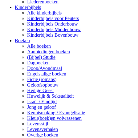
Liederenboeken
Kinderbijbels
Alle kinderbijbels
Kinderbijbels voor Peuters
Kinderbijbels Onderbouw
Kinderbijbels Middenbouw
Kinderbijbels Bovenbouw
Boeken
Alle boeken
Aanbiedingen boeken
(Bijbel) Studie
Dagboeken
Doop/Avondmaal
Engelstalige boeken
Fictie (romans)
Geloofsopbouw
Heilige Geest
Huwelijk & Seksualiteit
Israël / Eindtijd
Jong en geloof
Kennismaking / Evangelisatie
Kleur(boek)en volwassenen
Levensstijl
Levensverhalen
Overige boeken