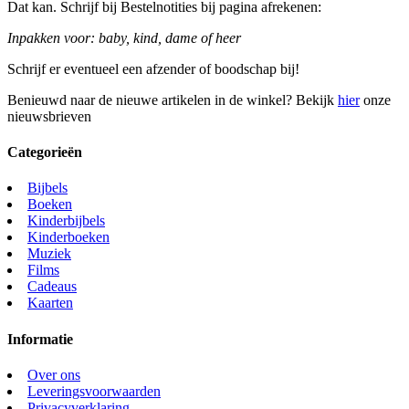
Dat kan. Schrijf bij Bestelnotities bij pagina afrekenen:
Inpakken voor: baby, kind, dame of heer
Schrijf er eventueel een afzender of boodschap bij!
Benieuwd naar de nieuwe artikelen in de winkel? Bekijk
hier
onze
nieuwsbrieven
Categorieën
Bijbels
Boeken
Kinderbijbels
Kinderboeken
Muziek
Films
Cadeaus
Kaarten
Informatie
Over ons
Leveringsvoorwaarden
Privacyverklaring