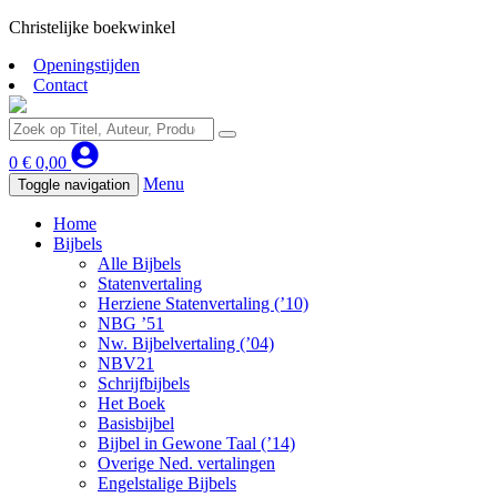
Christelijke boekwinkel
Openingstijden
Contact
0
€
0,00
Menu
Toggle navigation
Home
Bijbels
Alle Bijbels
Statenvertaling
Herziene Statenvertaling (’10)
NBG ’51
Nw. Bijbelvertaling (’04)
NBV21
Schrijfbijbels
Het Boek
Basisbijbel
Bijbel in Gewone Taal (’14)
Overige Ned. vertalingen
Engelstalige Bijbels