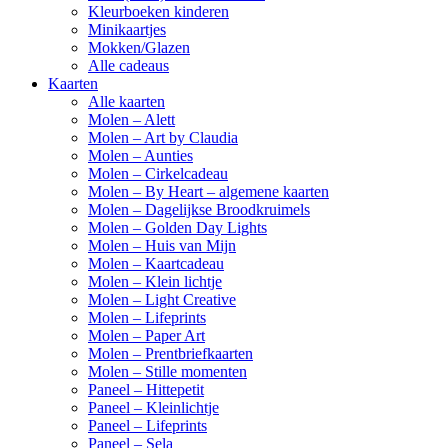
Kleurboeken kinderen
Minikaartjes
Mokken/Glazen
Alle cadeaus
Kaarten
Alle kaarten
Molen – Alett
Molen – Art by Claudia
Molen – Aunties
Molen – Cirkelcadeau
Molen – By Heart – algemene kaarten
Molen – Dagelijkse Broodkruimels
Molen – Golden Day Lights
Molen – Huis van Mijn
Molen – Kaartcadeau
Molen – Klein lichtje
Molen – Light Creative
Molen – Lifeprints
Molen – Paper Art
Molen – Prentbriefkaarten
Molen – Stille momenten
Paneel – Hittepetit
Paneel – Kleinlichtje
Paneel – Lifeprints
Paneel – Sela