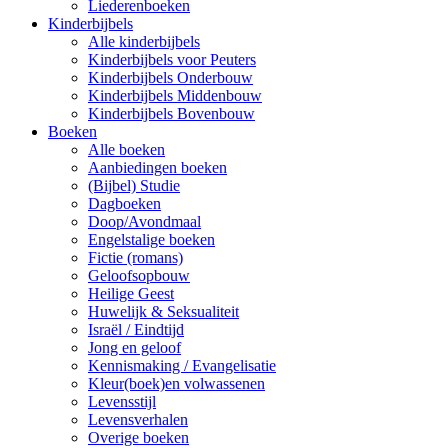
Liederenboeken
Kinderbijbels
Alle kinderbijbels
Kinderbijbels voor Peuters
Kinderbijbels Onderbouw
Kinderbijbels Middenbouw
Kinderbijbels Bovenbouw
Boeken
Alle boeken
Aanbiedingen boeken
(Bijbel) Studie
Dagboeken
Doop/Avondmaal
Engelstalige boeken
Fictie (romans)
Geloofsopbouw
Heilige Geest
Huwelijk & Seksualiteit
Israël / Eindtijd
Jong en geloof
Kennismaking / Evangelisatie
Kleur(boek)en volwassenen
Levensstijl
Levensverhalen
Overige boeken