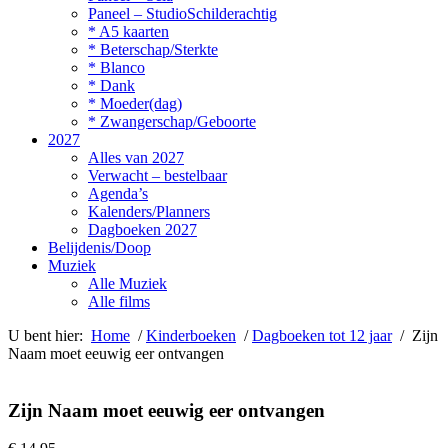
Paneel – StudioSchilderachtig
* A5 kaarten
* Beterschap/Sterkte
* Blanco
* Dank
* Moeder(dag)
* Zwangerschap/Geboorte
2027
Alles van 2027
Verwacht – bestelbaar
Agenda’s
Kalenders/Planners
Dagboeken 2027
Belijdenis/Doop
Muziek
Alle Muziek
Alle films
U bent hier:
Home
/
Kinderboeken
/
Dagboeken tot 12 jaar
/ Zijn
Naam moet eeuwig eer ontvangen
Zijn Naam moet eeuwig eer ontvangen