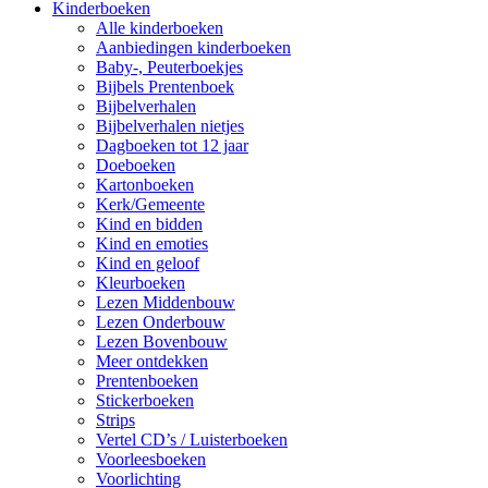
Kinderboeken
Alle kinderboeken
Aanbiedingen kinderboeken
Baby-, Peuterboekjes
Bijbels Prentenboek
Bijbelverhalen
Bijbelverhalen nietjes
Dagboeken tot 12 jaar
Doeboeken
Kartonboeken
Kerk/Gemeente
Kind en bidden
Kind en emoties
Kind en geloof
Kleurboeken
Lezen Middenbouw
Lezen Onderbouw
Lezen Bovenbouw
Meer ontdekken
Prentenboeken
Stickerboeken
Strips
Vertel CD’s / Luisterboeken
Voorleesboeken
Voorlichting