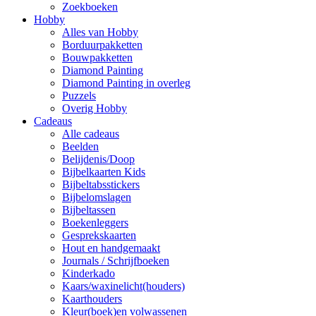
Zoekboeken
Hobby
Alles van Hobby
Borduurpakketten
Bouwpakketten
Diamond Painting
Diamond Painting in overleg
Puzzels
Overig Hobby
Cadeaus
Alle cadeaus
Beelden
Belijdenis/Doop
Bijbelkaarten Kids
Bijbeltabsstickers
Bijbelomslagen
Bijbeltassen
Boekenleggers
Gesprekskaarten
Hout en handgemaakt
Journals / Schrijfboeken
Kinderkado
Kaars/waxinelicht(houders)
Kaarthouders
Kleur(boek)en volwassenen