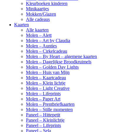
Kleurboeken kinderen
Minikaartjes
Mokken/Glazen
Alle cadeaus
Kaarten
Alle kaarten
Molen – Alett
Molen – Art by Claudia
Molen – Aunties
Molen – Cirkelcadeau
Molen – By Heart – algemene kaarten
Molen – Dagelijkse Broodkruimels
Molen – Golden Day Lights
Molen – Huis van Mijn
Molen – Kaartcadeau
Molen – Klein lichtje
Molen – Light Creative
Molen – Lifeprints
Molen – Paper Art
Molen – Prentbriefkaarten
Molen – Stille momenten
Paneel – Hittepetit
Paneel – Kleinlichtje
Paneel – Lifeprints
Paneel – Sela