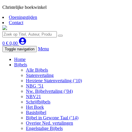
Christelijke boekwinkel
Openingstijden
Contact
0
€
0,00
Menu
Toggle navigation
Home
Bijbels
Alle Bijbels
Statenvertaling
Herziene Statenvertaling (’10)
NBG ’51
Nw. Bijbelvertaling (’04)
NBV21
Schrijfbijbels
Het Boek
Basisbijbel
Bijbel in Gewone Taal (’14)
Overige Ned. vertalingen
Engelstalige Bijbels