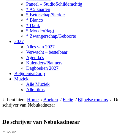
Paneel – StudioSchilderachtig
* A5 kaarten
* Beterschap/Sterkte
* Blanco
* Dank
* Moeder(dag)
* Zwangerschap/Geboorte
2027
Alles van 2027
Verwacht – bestelbaar
Agenda’s
Kalenders/Planners
Dagboeken 2027
Belijdenis/Doop
Muziek
Alle Muziek
Alle films
U bent hier:
Home
/
Boeken
/
Fictie
/
Bijbelse romans
/ De
schrijver van Nebukadnezar
De schrijver van Nebukadnezar