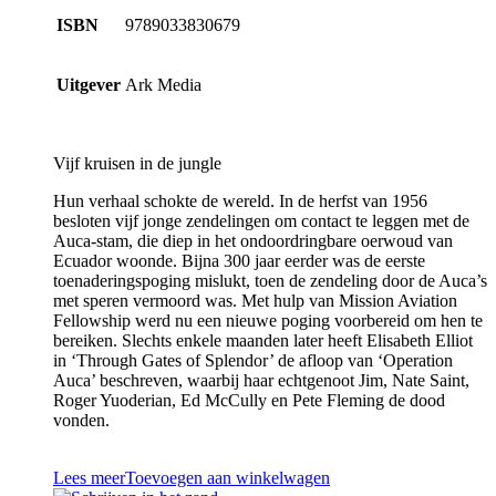
ISBN
9789033830679
Uitgever
Ark Media
Vijf kruisen in de jungle
Hun verhaal schokte de wereld. In de herfst van 1956
besloten vijf jonge zendelingen om contact te leggen met de
Auca-stam, die diep in het ondoordringbare oerwoud van
Ecuador woonde. Bijna 300 jaar eerder was de eerste
toenaderingspoging mislukt, toen de zendeling door de Auca’s
met speren vermoord was. Met hulp van Mission Aviation
Fellowship werd nu een nieuwe poging voorbereid om hen te
bereiken. Slechts enkele maanden later heeft Elisabeth Elliot
in ‘Through Gates of Splendor’ de afloop van ‘Operation
Auca’ beschreven, waarbij haar echtgenoot Jim, Nate Saint,
Roger Yuoderian, Ed McCully en Pete Fleming de dood
vonden.
Lees meer
Toevoegen aan winkelwagen