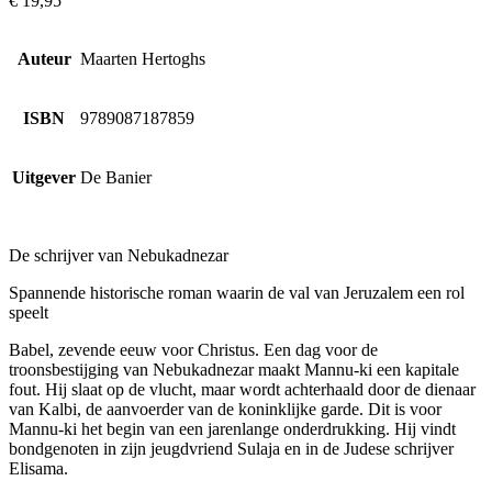
€
19,95
Auteur
Maarten Hertoghs
ISBN
9789087187859
Uitgever
De Banier
De schrijver van Nebukadnezar
Spannende historische roman waarin de val van Jeruzalem een rol
speelt
Babel, zevende eeuw voor Christus. Een dag voor de
troonsbestijging van Nebukadnezar maakt Mannu-ki een kapitale
fout. Hij slaat op de vlucht, maar wordt achterhaald door de dienaar
van Kalbi, de aanvoerder van de koninklijke garde. Dit is voor
Mannu-ki het begin van een jarenlange onderdrukking. Hij vindt
bondgenoten in zijn jeugdvriend Sulaja en in de Judese schrijver
Elisama.