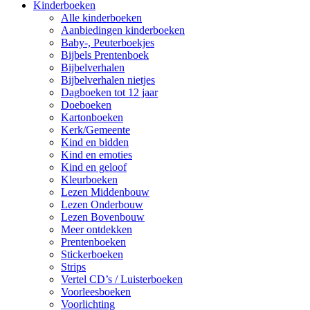
Kinderboeken
Alle kinderboeken
Aanbiedingen kinderboeken
Baby-, Peuterboekjes
Bijbels Prentenboek
Bijbelverhalen
Bijbelverhalen nietjes
Dagboeken tot 12 jaar
Doeboeken
Kartonboeken
Kerk/Gemeente
Kind en bidden
Kind en emoties
Kind en geloof
Kleurboeken
Lezen Middenbouw
Lezen Onderbouw
Lezen Bovenbouw
Meer ontdekken
Prentenboeken
Stickerboeken
Strips
Vertel CD’s / Luisterboeken
Voorleesboeken
Voorlichting