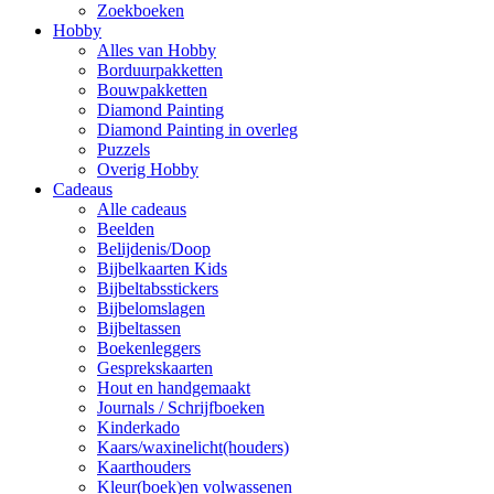
Zoekboeken
Hobby
Alles van Hobby
Borduurpakketten
Bouwpakketten
Diamond Painting
Diamond Painting in overleg
Puzzels
Overig Hobby
Cadeaus
Alle cadeaus
Beelden
Belijdenis/Doop
Bijbelkaarten Kids
Bijbeltabsstickers
Bijbelomslagen
Bijbeltassen
Boekenleggers
Gesprekskaarten
Hout en handgemaakt
Journals / Schrijfboeken
Kinderkado
Kaars/waxinelicht(houders)
Kaarthouders
Kleur(boek)en volwassenen