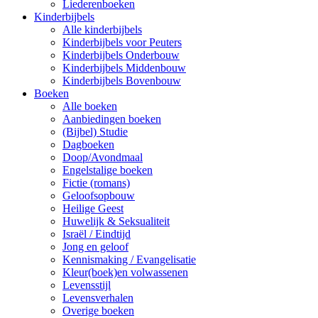
Liederenboeken
Kinderbijbels
Alle kinderbijbels
Kinderbijbels voor Peuters
Kinderbijbels Onderbouw
Kinderbijbels Middenbouw
Kinderbijbels Bovenbouw
Boeken
Alle boeken
Aanbiedingen boeken
(Bijbel) Studie
Dagboeken
Doop/Avondmaal
Engelstalige boeken
Fictie (romans)
Geloofsopbouw
Heilige Geest
Huwelijk & Seksualiteit
Israël / Eindtijd
Jong en geloof
Kennismaking / Evangelisatie
Kleur(boek)en volwassenen
Levensstijl
Levensverhalen
Overige boeken