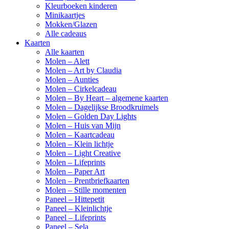
Kleurboeken kinderen
Minikaartjes
Mokken/Glazen
Alle cadeaus
Kaarten
Alle kaarten
Molen – Alett
Molen – Art by Claudia
Molen – Aunties
Molen – Cirkelcadeau
Molen – By Heart – algemene kaarten
Molen – Dagelijkse Broodkruimels
Molen – Golden Day Lights
Molen – Huis van Mijn
Molen – Kaartcadeau
Molen – Klein lichtje
Molen – Light Creative
Molen – Lifeprints
Molen – Paper Art
Molen – Prentbriefkaarten
Molen – Stille momenten
Paneel – Hittepetit
Paneel – Kleinlichtje
Paneel – Lifeprints
Paneel – Sela