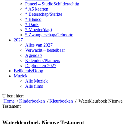
Paneel – StudioSchilderachtig
* A5 kaarten
* Beterschap/Sterkte
* Blanco
* Dank
* Moeder(dag)
* Zwangerschap/Geboorte
2027
Alles van 2027
Verwacht – bestelbaar
Agenda’s
Kalenders/Planners
Dagboeken 2027
Belijdenis/Doop
Muziek
Alle Muziek
Alle films
U bent hier:
Home
/
Kinderboeken
/
Kleurboeken
/ Waterkleurboek Nieuwe
Testament
Waterkleurboek Nieuwe Testament