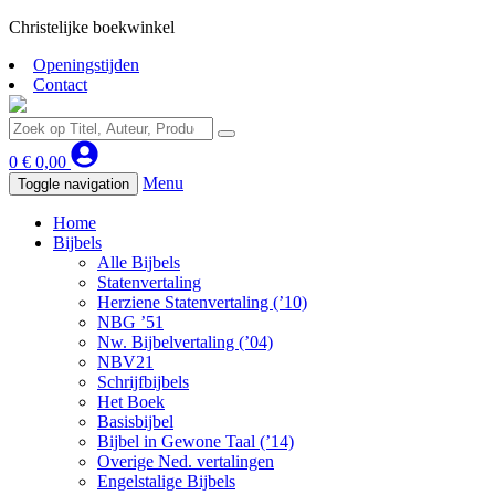
Christelijke boekwinkel
Openingstijden
Contact
0
€
0,00
Menu
Toggle navigation
Home
Bijbels
Alle Bijbels
Statenvertaling
Herziene Statenvertaling (’10)
NBG ’51
Nw. Bijbelvertaling (’04)
NBV21
Schrijfbijbels
Het Boek
Basisbijbel
Bijbel in Gewone Taal (’14)
Overige Ned. vertalingen
Engelstalige Bijbels