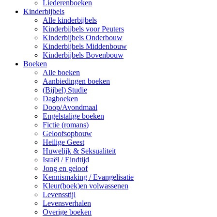
Liederenboeken
Kinderbijbels
Alle kinderbijbels
Kinderbijbels voor Peuters
Kinderbijbels Onderbouw
Kinderbijbels Middenbouw
Kinderbijbels Bovenbouw
Boeken
Alle boeken
Aanbiedingen boeken
(Bijbel) Studie
Dagboeken
Doop/Avondmaal
Engelstalige boeken
Fictie (romans)
Geloofsopbouw
Heilige Geest
Huwelijk & Seksualiteit
Israël / Eindtijd
Jong en geloof
Kennismaking / Evangelisatie
Kleur(boek)en volwassenen
Levensstijl
Levensverhalen
Overige boeken