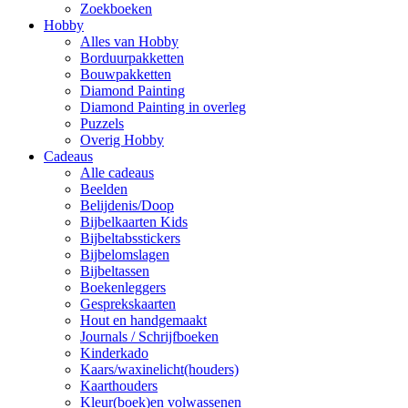
Zoekboeken
Hobby
Alles van Hobby
Borduurpakketten
Bouwpakketten
Diamond Painting
Diamond Painting in overleg
Puzzels
Overig Hobby
Cadeaus
Alle cadeaus
Beelden
Belijdenis/Doop
Bijbelkaarten Kids
Bijbeltabsstickers
Bijbelomslagen
Bijbeltassen
Boekenleggers
Gesprekskaarten
Hout en handgemaakt
Journals / Schrijfboeken
Kinderkado
Kaars/waxinelicht(houders)
Kaarthouders
Kleur(boek)en volwassenen