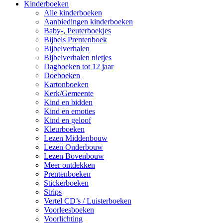
Kinderboeken
Alle kinderboeken
Aanbiedingen kinderboeken
Baby-, Peuterboekjes
Bijbels Prentenboek
Bijbelverhalen
Bijbelverhalen nietjes
Dagboeken tot 12 jaar
Doeboeken
Kartonboeken
Kerk/Gemeente
Kind en bidden
Kind en emoties
Kind en geloof
Kleurboeken
Lezen Middenbouw
Lezen Onderbouw
Lezen Bovenbouw
Meer ontdekken
Prentenboeken
Stickerboeken
Strips
Vertel CD’s / Luisterboeken
Voorleesboeken
Voorlichting